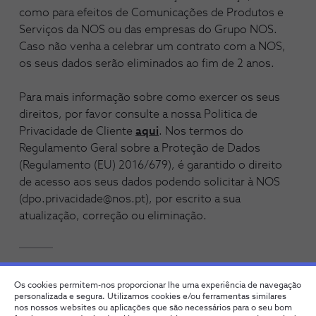
como para efeitos de Comunicações de Produtos e
Serviços da NOS ou das empresas do Grupo NOS.
Caso não venha a celebrar um contrato com a NOS,
os seus dados serão eliminados ao fim de 2 anos.
Para mais informação sobre como exercer os seus
direitos, por favor consulte a nossa Politica de
Privacidade de Cliente
aqui
. Nos termos do
Regulamento Geral sobre a Proteção de Dados
(Regulamento (EU) 2016/679), é garantido o direito
de acesso aos seus dados podendo solicitar à NOS
(dpo.privacidade@nos.pt), por escrito a sua
atualização, correção ou eliminação.
Os cookies permitem-nos proporcionar lhe uma experiência de navegação
personalizada e segura. Utilizamos cookies e/ou ferramentas similares
nos nossos websites ou aplicações que são necessários para o seu bom