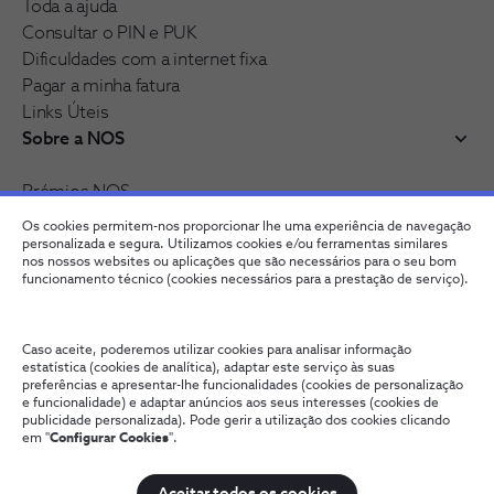
Toda a ajuda
Consultar o PIN e PUK
Dificuldades com a internet fixa
Pagar a minha fatura
Links Úteis
Sobre a NOS
Prémios NOS
Reconhecimentos e distinções
Os cookies permitem-nos proporcionar lhe uma experiência de navegação
Junte-se à nossa rede
personalizada e segura. Utilizamos cookies e/ou ferramentas similares
nos nossos websites ou aplicações que são necessários para o seu bom
funcionamento técnico (cookies necessários para a prestação de serviço).
Caso aceite, poderemos utilizar cookies para analisar informação
estatística (cookies de analítica), adaptar este serviço às suas
preferências e apresentar-lhe funcionalidades (cookies de personalização
e funcionalidade) e adaptar anúncios aos seus interesses (cookies de
publicidade personalizada). Pode gerir a utilização dos cookies clicando
em "
Configurar Cookies
".
Fale connosco
Política de Privacidade
Configurar Cookies
Qualidade de Serviço
Wholesale
Termos e Condições