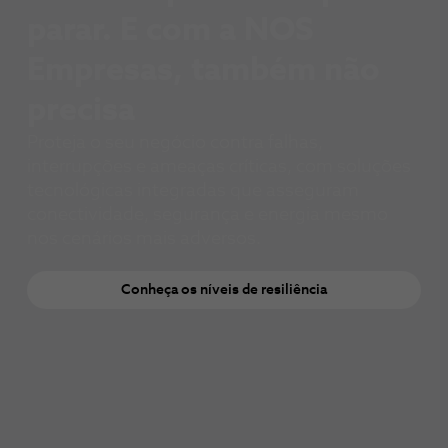
parar. E com a NOS
Empresas, também não
precisa
Proteja o seu negócio contra falhas,
interrupções e ameaças críticas, com soluções
tecnológicas integradas que asseguram
conectividade, segurança e energia mesmo
nos cenários mais adversos.​
Conheça os níveis de resiliência​