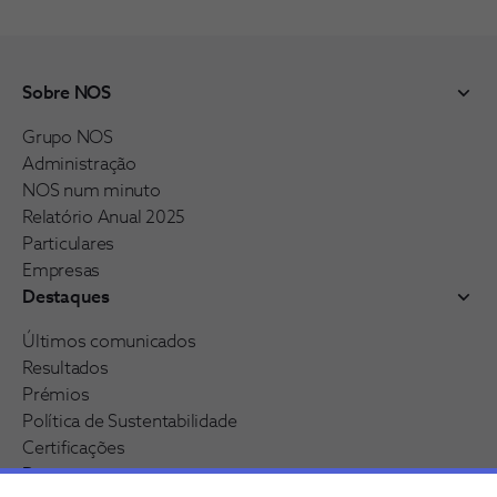
Sobre NOS
Grupo NOS
Administração
NOS num minuto
Relatório Anual 2025
Particulares
Empresas
Destaques
Últimos comunicados
Resultados
Prémios
Política de Sustentabilidade
Certificações
Pessoas