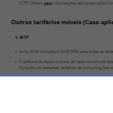
1279. Obtem
aqui
informações adicionais sobre l
Outros tarifários móveis (Caso aplic
1. WTF
Inclui 3500 minutos e 3500 SMS para todas as rede
O plafond de dados móveis de cada número de tel
Consulta os restantes detalhes de comunicações
2. Kids
Chamadas e SMS ilimitadas para os 20 números def
GB de internet. Estes números podem ser alterado
incluídos.