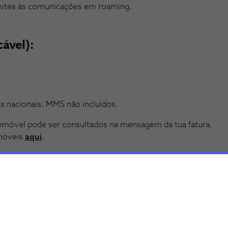
imites às comunicações em roaming.
ável):
s nacionais. MMS não incluídos.
emóvel pode ser consultados na mensagem da tua fatura.
 móveis
aqui
.
inidos na área de cliente NOS ou através do 16990 e 15
s de 30 em 30 dias. Números internacionais não