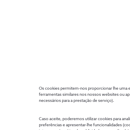
3. Internet Móvel:
O tráfego incluído pode ser consultado na tua fatu
Se tiveres alguma questão ou quiseres rever as tu
Os cookies permitem-nos proporcionar lhe uma ex
ferramentas similares nos nossos websites ou ap
necessários para a prestação de serviço).
Ligados 24 horas
A qualquer hora e onde quer que estejas, podes tratar 
Caso aceite, poderemos utilizar cookies para anali
cómoda no teu telemóvel, tablet ou PC.
preferências e apresentar-lhe funcionalidades (co