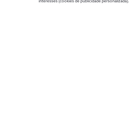
interesses (cookies de publicidade personalizada).
my.nos.pt
App NOS
Entrar
Descobre as outras apps NOS
Cinemas
NOS TV
NOS Net
NOS