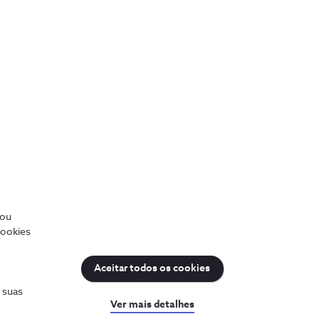
/ou
cookies
Aceitar todos os cookies
uda
Sobre a NOS
s suas
Ver mais detalhes
a a ajuda
Prémios NOS