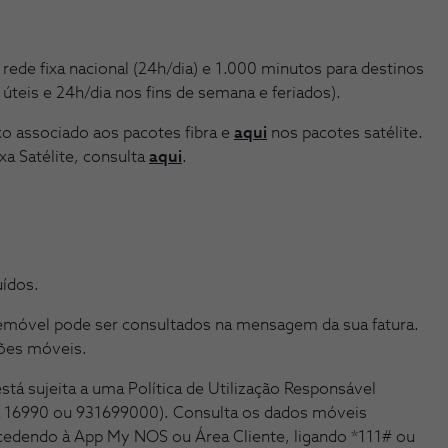
rede fixa nacional (24h/dia) e 1.000 minutos para destinos
 úteis e 24h/dia nos fins de semana e feriados).
xo associado aos pacotes fibra e
aqui
nos pacotes satélite.
xa Satélite, consulta
aqui
.
uídos.
emóvel pode ser consultados na mensagem da sua fatura.
ões móveis.
tá sujeita a uma Política de Utilização Responsável
iga 16990 ou 931699000). Consulta os dados móveis
edendo à App My NOS ou Área Cliente, ligando *111# ou