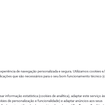
ra. Estes tarifários não permitem a utilização em roaming.
as condições, liga 16990
periência de navegação personalizada e segura. Utilizamos cookies e
licações que são necessários para o seu bom funcionamento técnico (
Mais procurados
Aj
de tudo de forma
sar informação estatística (cookies de analítica), adaptar este serviço à
Sistema de alarme NOS
Tod
okies de personalização e funcionalidade) e adaptar anúncios aos seus