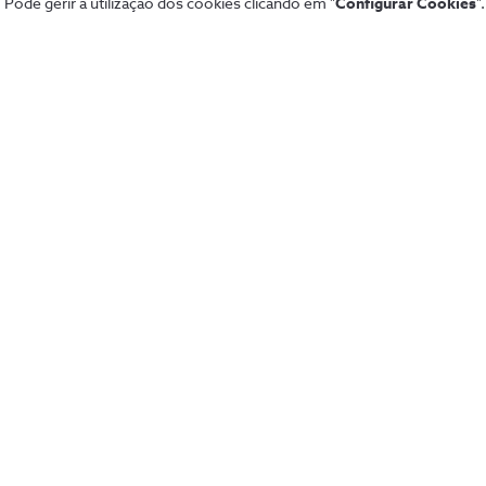
 Pode gerir a utilização dos cookies clicando em "
Configurar Cookies
".
Securitas
Con
Pacotes NOS
Dif
Tarifários 5G
fixa
Guia TV
Pag
Sport TV
Aum
Teste de cobertura
Fó
Black Friday
Loj
Natal
Per
Saldos
Lin