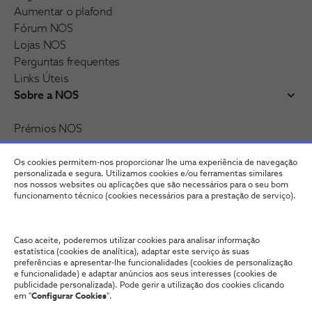
Aumentar o plafond
Fórum NOS
Lojas NOS
Perguntas frequentes
Links Úteis
Sobre a NOS
Prémios NOS
Reconhecimentos e distinções
Recrutamento
Os cookies permitem-nos proporcionar lhe uma experiência de navegação
personalizada e segura. Utilizamos cookies e/ou ferramentas similares
nos nossos websites ou aplicações que são necessários para o seu bom
funcionamento técnico (cookies necessários para a prestação de serviço).
Caso aceite, poderemos utilizar cookies para analisar informação
estatística (cookies de analítica), adaptar este serviço às suas
preferências e apresentar-lhe funcionalidades (cookies de personalização
e funcionalidade) e adaptar anúncios aos seus interesses (cookies de
publicidade personalizada). Pode gerir a utilização dos cookies clicando
Fale connosco
Política de Privacidade
Configurar Cookies
em "
Configurar Cookies
".
Qualidade de Serviço
Wholesale
Termos e Condições