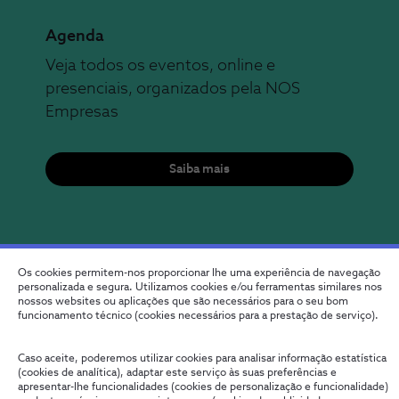
Agenda
Veja todos os eventos, online e
presenciais, organizados pela NOS
Empresas
Saiba mais
Os cookies permitem-nos proporcionar lhe uma experiência de navegação
personalizada e segura. Utilizamos cookies e/ou ferramentas similares nos
nossos websites ou aplicações que são necessários para o seu bom
funcionamento técnico (cookies necessários para a prestação de serviço).
Caso aceite, poderemos utilizar cookies para analisar informação estatística
(cookies de analítica), adaptar este serviço às suas preferências e
Fale connosco
Política de Privacidade
Configurar Cookies
apresentar-lhe funcionalidades (cookies de personalização e funcionalidade)
Qualidade de Serviço
Wholesale
Termos e Condições