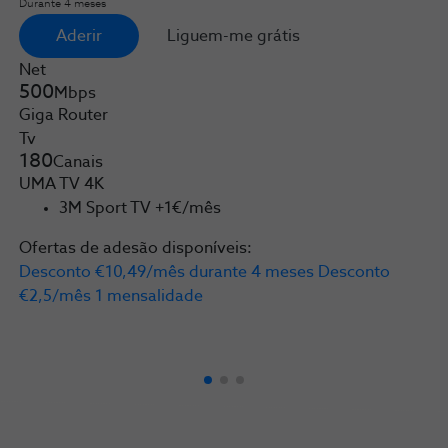
Durante 4 meses
Aderir
Liguem-me grátis
Net
500
Mbps
Giga Router
Tv
180
Canais
UMA TV 4K
3M Sport TV +1€/mês
Ofertas de adesão disponíveis:
Desconto €10,49/mês durante 4 meses
Desconto
€2,5/mês
1 mensalidade