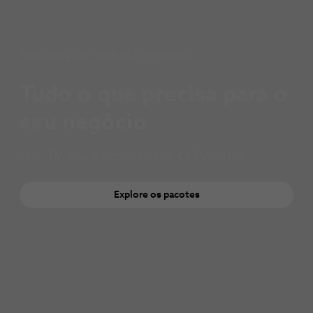
Pequenas e Médias Empresas
Tudo o que precisa para o 
seu negócio 
Net, TV, Voz e Móvel desde €37,99/mês
Explore os pacotes