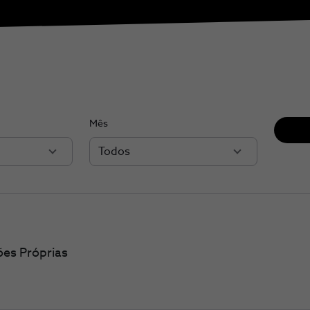
Mês
Todos
ões Próprias