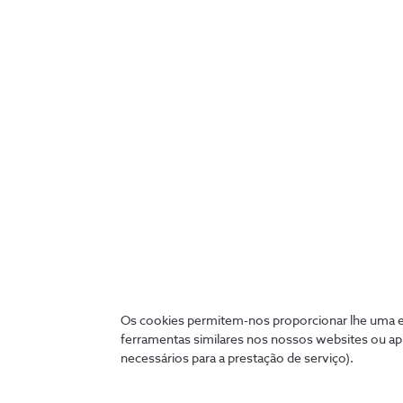
PRESTAÇÃO DE CONTAS ANUAIS - ESEF
NOS, SGPS, S.A. informa sobre: Relatório Anual 
1 minutos de leitura
24-03-2026
PAGAMENTOS DE JUROS
Pagamento de juros das obrigações NOSEOM
1 minutos de leitura
23-03-2026
PAGAMENTOS DE JUROS
Os cookies permitem-nos proporcionar lhe uma ex
ferramentas similares nos nossos websites ou ap
Pagamento de juros das obrigações NOSIOM
necessários para a prestação de serviço).
1 minutos de leitura