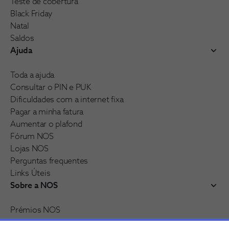
Teste de cobertura
Black Friday
Natal
Saldos
Ajuda
Toda a ajuda
Consultar o PIN e PUK
Dificuldades com a internet fixa
Pagar a minha fatura
Aumentar o plafond
Fórum NOS
Lojas NOS
Perguntas frequentes
Links Úteis
Sobre a NOS
Prémios NOS
Reconhecimentos e distinções