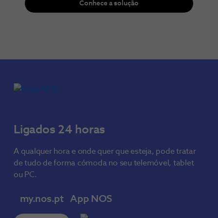
Conhece a solução
Ligados 24 horas
A qualquer hora e onde quer que esteja, pode tratar
de tudo de forma cómoda no seu telemóvel, tablet
ou PC.
my.nos.pt
App NOS