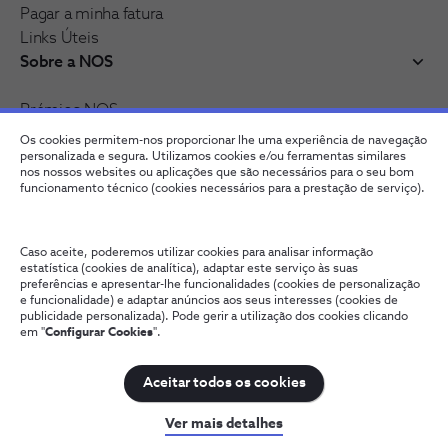
Pagar a minha fatura
Links Úteis
Sobre a NOS
Prémios NOS
Reconhecimentos e distinções
Os cookies permitem-nos proporcionar lhe uma experiência de navegação
Junte-se à nossa rede
personalizada e segura. Utilizamos cookies e/ou ferramentas similares
nos nossos websites ou aplicações que são necessários para o seu bom
funcionamento técnico (cookies necessários para a prestação de serviço).
Caso aceite, poderemos utilizar cookies para analisar informação
estatística (cookies de analítica), adaptar este serviço às suas
preferências e apresentar-lhe funcionalidades (cookies de personalização
e funcionalidade) e adaptar anúncios aos seus interesses (cookies de
publicidade personalizada). Pode gerir a utilização dos cookies clicando
em "
Configurar Cookies
".
Fale connosco
Política de Privacidade
Configurar Cookies
Qualidade de Serviço
Wholesale
Termos e Condições
Aceitar todos os cookies
NOS, todos os direitos reservados
Ver mais detalhes