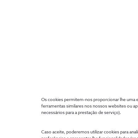
Uma vez que cerca de 71%
o seu serviço seja adequad
inesperadas.
Os cookies permitem-nos proporcionar lhe uma ex
ferramentas similares nos nossos websites ou ap
necessários para a prestação de serviço).
Ligados 24 horas
Caso aceite, poderemos utilizar cookies para anali
A qualquer hora e onde quer que esteja, pode tratar de