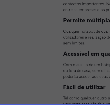
contactos importantes. Ne
entre as empresas e os p
Permite múltipl
Qualquer hotspot de quali
utilizadores a realização 
sem limites.
Acessível em qua
Com o auxílio de um hotspo
ou fora de casa, sem difi
poderão aceder aos seus
Fácil de utilizar
Tal como qualquer outro s
uma instalação rápida e um