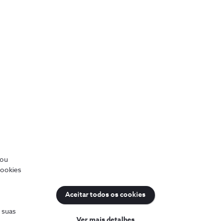
e Wi-Fi, é imperativo que
 outras falhas
/ou
cookies
Aceitar todos os cookies
uda
Sobre a NOS
s suas
Ver mais detalhes