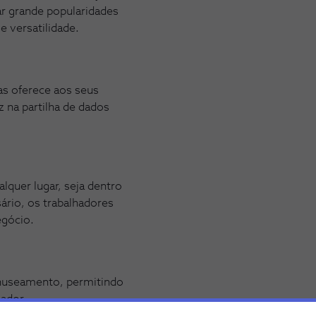
 grande popularidades
 versatilidade.
as oferece aos seus
z na partilha de dados
lquer lugar, seja dentro
ário, os trabalhadores
egócio.
manuseamento, permitindo
zador.