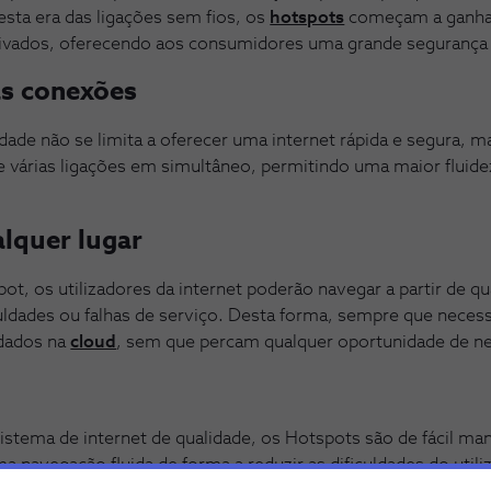
sta era das ligações sem fios, os
hotspots
começam a ganhar
rivados, oferecendo aos consumidores uma grande segurança e
as conexões
dade não se limita a oferecer uma internet rápida e segura, m
de várias ligações em simultâneo, permitindo uma maior fluide
lquer lugar
t, os utilizadores da internet poderão navegar a partir de qua
culdades ou falhas de serviço. Desta forma, sempre que necess
 dados na
cloud
, sem que percam qualquer oportunidade de n
istema de internet de qualidade, os Hotspots são de fácil 
a navegação fluida de forma a reduzir as dificuldades do utili