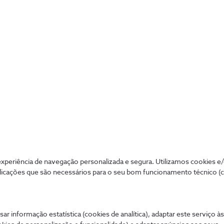
 dos consumidores realizam as suas comunicações através d
o às suas necessidades, de forma a evitar quebras de sinal ou
periência de navegação personalizada e segura. Utilizamos cookies e
licações que são necessários para o seu bom funcionamento técnico (
Mais procurados
Aj
sar informação estatística (cookies de analítica), adaptar este serviço à
 tudo de forma