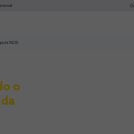
ucional
O
pots NOS
do o
 da