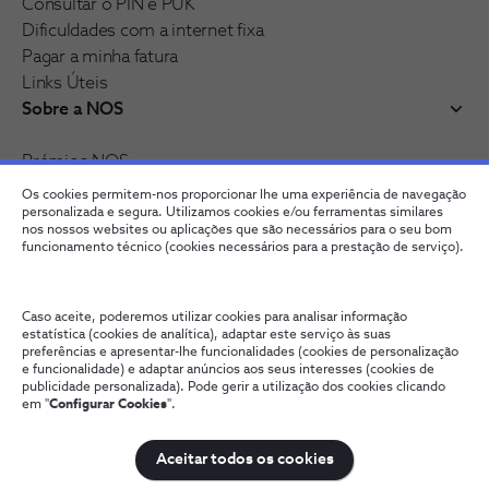
Consultar o PIN e PUK
Dificuldades com a internet fixa
Pagar a minha fatura
Links Úteis
Sobre a NOS
Prémios NOS
Reconhecimentos e distinções
Os cookies permitem-nos proporcionar lhe uma experiência de navegação
Junte-se à nossa rede
personalizada e segura. Utilizamos cookies e/ou ferramentas similares
nos nossos websites ou aplicações que são necessários para o seu bom
funcionamento técnico (cookies necessários para a prestação de serviço).
Caso aceite, poderemos utilizar cookies para analisar informação
estatística (cookies de analítica), adaptar este serviço às suas
preferências e apresentar-lhe funcionalidades (cookies de personalização
e funcionalidade) e adaptar anúncios aos seus interesses (cookies de
publicidade personalizada). Pode gerir a utilização dos cookies clicando
em "
Configurar Cookies
".
Fale connosco
Política de Privacidade
Configurar Cookies
Qualidade de Serviço
Wholesale
Termos e Condições
Aceitar todos os cookies