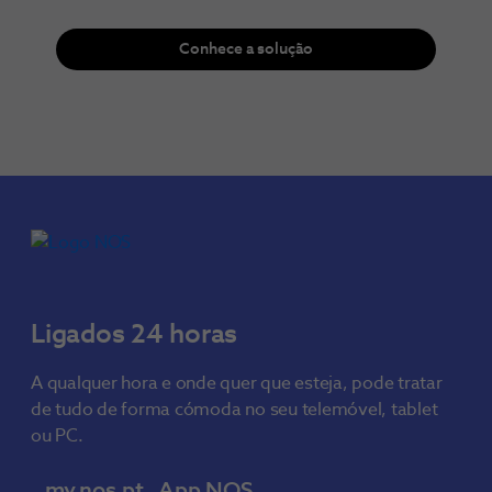
Conhece a solução
Ligados 24 horas
A qualquer hora e onde quer que esteja, pode tratar
de tudo de forma cómoda no seu telemóvel, tablet
ou PC.
my.nos.pt
App NOS