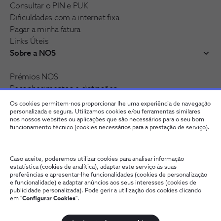
Consultar o PIN e PUK
Dificuldades com a internet fixa
Pagar a minha fatura
Links Úteis
Sobre a NOS
Prémios NOS
Reconhecimentos e distinções
Recrutamento
Os cookies permitem-nos proporcionar lhe uma experiência de navegação
Junte-se à nossa rede
personalizada e segura. Utilizamos cookies e/ou ferramentas similares
nos nossos websites ou aplicações que são necessários para o seu bom
funcionamento técnico (cookies necessários para a prestação de serviço).
Caso aceite, poderemos utilizar cookies para analisar informação
estatística (cookies de analítica), adaptar este serviço às suas
preferências e apresentar-lhe funcionalidades (cookies de personalização
e funcionalidade) e adaptar anúncios aos seus interesses (cookies de
publicidade personalizada). Pode gerir a utilização dos cookies clicando
em "
Configurar Cookies
".
Fale connosco
Política de Privacidade
Configurar Cookies
Qualidade de Serviço
Wholesale
Termos e Condições