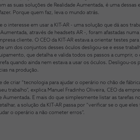
, com as suas soluções de Realidade Aumentada, é uma dessas
azer. Porque quem faz, leva o mundo atrás.
 o interesse em usar a KIT-AR - uma solução que dá aos traba
 Aumentada, através de headsets AR -, foram afastadas numa 
mpresa cliente. O CEO da KIT-AR estava a orientar testes pa
e um dos conjuntos desses óculos desligou-se e esse trabal
uipamento, que detalha e valida todos os passos a cumprir, o
refa quando ainda nem estava a usar os óculos. Desligou-os pa
cias na produção.
 de criar “tecnologia para ajudar o operário no chão de fábric
o seu trabalho”, explica Manuel Fradinho Oliveira, CEO da emp
e Aumentada. E mais do que simplesmente listar as tarefas n
etalhar, a solução da KIT-AR passa por “verificar se o que eles
dar o operário a não cometer erros”.