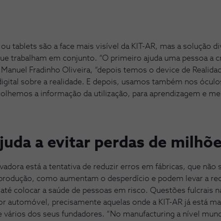
ou tablets são a face mais visível da KIT-AR, mas a solução d
ue trabalham em conjunto. “O primeiro ajuda uma pessoa a cr
ar Manuel Fradinho Oliveira, “depois temos o device de Realid
igital sobre a realidade. E depois, usamos também nos óculos
colhemos a informação da utilização, para aprendizagem e me
juda a evitar perdas de milhõ
vadora está a tentativa de reduzir erros em fábricas, que nã
e produção, como aumentam o desperdício e podem levar a rec
até colocar a saúde de pessoas em risco. Questões fulcrais n
or automóvel, precisamente aquelas onde a KIT-AR já está m
e vários dos seus fundadores. “No manufacturing a nível mundi