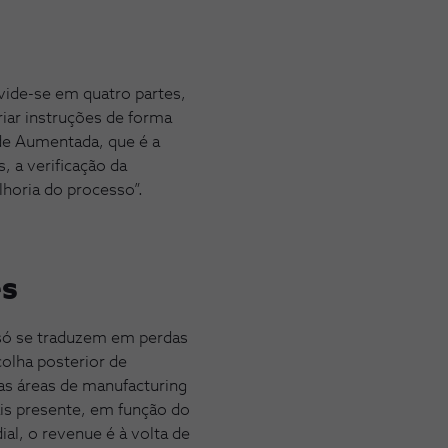
ivide-se em quatro partes,
iar instruções de forma
ade Aumentada, que é a
, a verificação da
lhoria do processo”.
es
o só se traduzem em perdas
olha posterior de
as áreas de manufacturing
ais presente, em função do
al, o revenue é à volta de