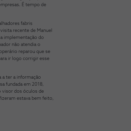
 empresas. É tempo de
lhadores fabris
visita recente de Manuel
ra a implementação do
hador não atendia o
 operário reparou que se
ra ir logo corrigir esse
a a ter a informação
resa fundada em 2018,
o visor dos óculos de
 fizeram estava bem feito,