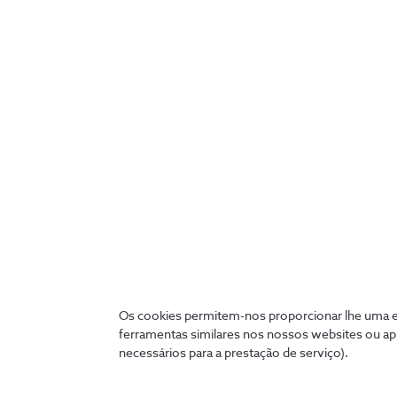
da nova red
Já com a tecnologia imple
foi a grande vencedora d
parceria com a Startup Lis
Fradinho Oliveira não esc
produto: “O 5G esteve se
porque a tecnologia ainda
fundador da KIT-AR, o pro
da tecnologia de base no 
Os cookies permitem-nos proporcionar lhe uma ex
ferramentas similares nos nossos websites ou ap
necessários para a prestação de serviço).