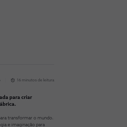
6
16 minutos de leitura
da para criar
ábrica.
 para transformar o mundo.
ogia e imaginação para