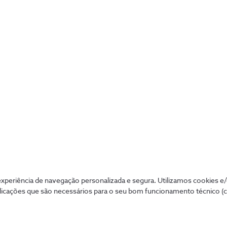
e móvel
mentada no mercado e clientes em Portugal, Inglaterra, Ale
o Programa Acelerador 5G, promovido pela NOS e pela Amaz
boa. A KIT-AR destacou-se entre os 13 finalistas da iniciativ
onde, mas prefere acima de tudo destacar a possibilidade de f
mpre [pensado] no início da empresa, mas era só daqui a um 
 não está madura, daí o nosso interesse no Acelerador 5G, d
grama de inovação colaborativa permitiu “começar a fazer as 
produto, para ser 5G ready”.
periência de navegação personalizada e segura. Utilizamos cookies e
licações que são necessários para o seu bom funcionamento técnico (