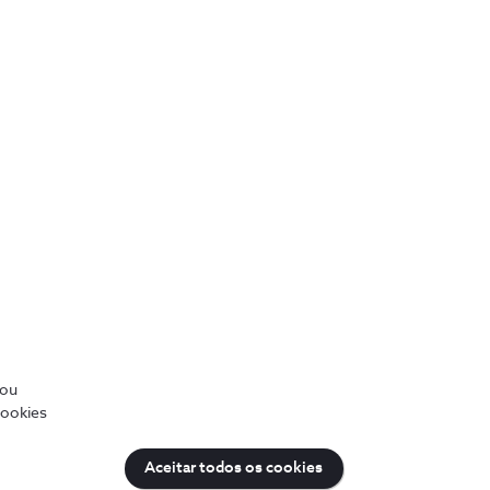
manha e Noruega, a KIT-AR
on Web Services, em
a, um orgulho que Manuel
azer testes 5G ao seu
ano, um ano e meio,
a NOS”. De acordo com o
modificações e a melhoria
/ou
cookies
Aceitar todos os cookies