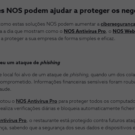
s NOS podem ajudar a proteger os neg
 como estas soluções NOS podem aumentar a
ciberseguranç
ia a dia que mostram como o
NOS Antivírus Pro
, o
NOS Web 
a proteger a sua empresa de forma simples e eficaz.
freu um ataque de
phishing
 local foi alvo de um ataque de
phishing
, quando um dos col
 comprometido. Informações financeiras sensíveis foram roub
raude.
dotou o
NOS Antivírus Pro
para proteger todos os computado
realiza verificações diárias e bloqueia automaticamente ficheir
tivírus Pro
, o restaurante está protegido contra futuros ata
nça, sabendo que a segurança dos seus dados e dispositivos e