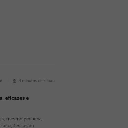
26
4 minutos de leitura
, eficazes e
resa, mesmo pequena,
as soluções sejam