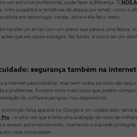
 um antivírus profissional, pode fazer a diferença. O
NOS An
s, links suspeitos e tentativas de ataque por email, como o
ph
ialista em tecnologia: instale, ative e ele faz o resto.
or recebe um email com um anexo que parece uma fatura, mas
o antes que ele cause estragos. No fundo, é como ter um alar
cuidado: segurança também na internet
 a internet para trabalhar, mas nem todos os sites são segu
porta a problemas. Existem sites maliciosos que podem compr
stalação de
software
perigoso nos dispositivos
a promoção falsa aparece no Google e um colaborador tenta 
 Pro
– e uma vez que é feita uma avaliação de risco de milhar
ia o acesso automaticamente, mantendo a sua rede protegida
eja em cada computador.