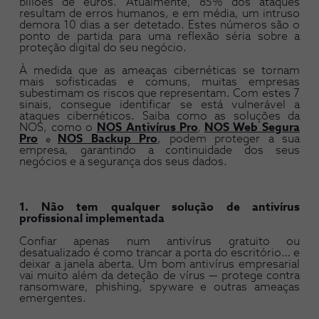
biliões de euros. Atualmente, 85% dos ataques
resultam de erros humanos, e em média, um intruso
demora 10 dias a ser detetado. Estes números são o
ponto de partida para uma reflexão séria sobre a
proteção digital do seu negócio.
À medida que as ameaças cibernéticas se tornam
mais sofisticadas e comuns, muitas empresas
subestimam os riscos que representam. Com estes 7
sinais, consegue identificar se está vulnerável a
ataques cibernéticos. Saiba como as soluções da
NOS, como o
NOS Antivírus Pro
NOS Web Segura
,
Pro
NOS Backup Pro
, podem proteger a sua
e
empresa, garantindo a continuidade dos seus
negócios e a segurança dos seus dados.
1. Não tem qualquer solução de antivírus
profissional implementada
Confiar apenas num antivírus gratuito ou
desatualizado é como trancar a porta do escritório… e
deixar a janela aberta. Um bom antivírus empresarial
vai muito além da deteção de vírus — protege contra
ransomware, phishing, spyware e outras ameaças
emergentes.