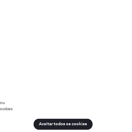
Street, acompanhando a
do mundo empresarial.
empre pronta a adaptá-las
 algumas das obras
/ou
cookies
Aceitar todos os cookies