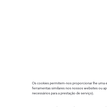
“Wall Street” de Oliver 
ascensão de Gordon Gekko
O mundo do empreendedori
até ao pequeno e grande e
mais
aclamadas
até aos e
(Crédito da Imagem: © An
Os cookies permitem-nos proporcionar lhe uma ex
ferramentas similares nos nossos websites ou ap
necessários para a prestação de serviço).