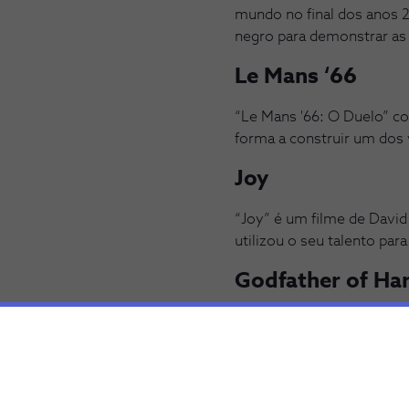
mundo no final dos anos 
negro para demonstrar as
Le Mans ‘66
“Le Mans '66: O Duelo” con
forma a construir um dos 
Joy
“Joy” é um filme de David
utilizou o seu talento par
Godfather of Ha
Após sair da prisão, Bump
organização criminosa luc
Wall Street