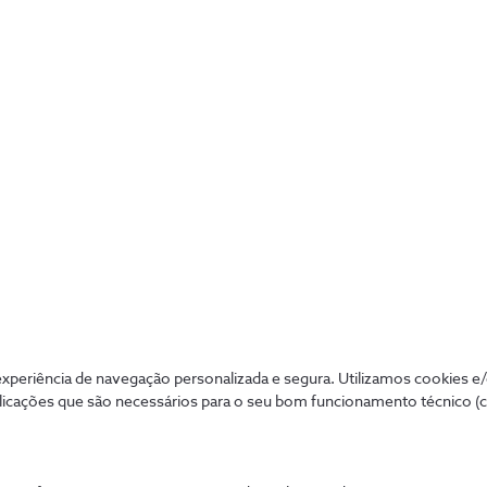
Stone explora o controverso mundo de investimentos de Wall 
, um homem disposto a fazer de tudo para alcançar o topo 
smo é rico em histórias, e a área do entretenimento está s
crã. A Disney+ não fica indiferente a este aspecto, trazendo
spectadores nacionais.
tonio Guillem via Shutterstock, ID 1144818344)
periência de navegação personalizada e segura. Utilizamos cookies e
licações que são necessários para o seu bom funcionamento técnico (