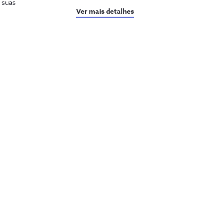
s suas
Ver mais detalhes
uda
Sobre a NOS
a a ajuda
Prémios NOS
sultar o PIN e PUK
Reconhecimentos e
iculdades com a internet
distinções
Junte-se à nossa rede
ar a minha fatura
ks Úteis