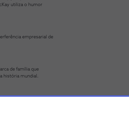
cKay utiliza o humor
terferência empresarial de
arca de família que
a história mundial.
esenvolver uma