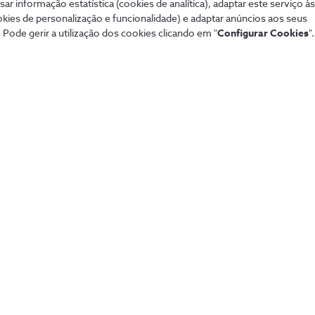
sar informação estatística (cookies de analítica), adaptar este serviço à
okies de personalização e funcionalidade) e adaptar anúncios aos seus
 Pode gerir a utilização dos cookies clicando em "
Configurar Cookies
".
Mais procurados
Aj
 tudo de forma
Porquê a NOS Empresas?
Tod
Receber uma proposta
Con
Dif
fixa
Pag
Lin