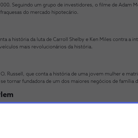
2000. Seguindo um grupo de investidores, o filme de Adam M
 fraquesas do mercado hipotecário.
ta a história da luta de Carroll Shelby e Ken Miles contra a in
veículos mais revolucionários da história.
 O. Russell, que conta a história de uma jovem mulher e matri
a se tornar fundadora de um dos maiores negócios de família d
rlem
y Johnson utiliza os seus conhecimentos financeiros para d
rativa de forma a conquistar o controlo de Harlem.