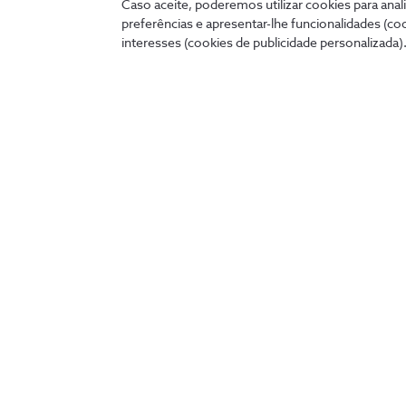
Caso aceite, poderemos utilizar cookies para anali
preferências e apresentar-lhe funcionalidades (co
interesses (cookies de publicidade personalizada).
Ligados 24 horas
A qualquer hora e onde quer que esteja, pode tratar de
cómoda no seu telemóvel, tablet ou PC.
my.nos.pt
App NOS
Entrar