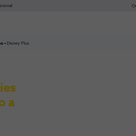
ucional
O
mo
Disney Plus
ies
o a