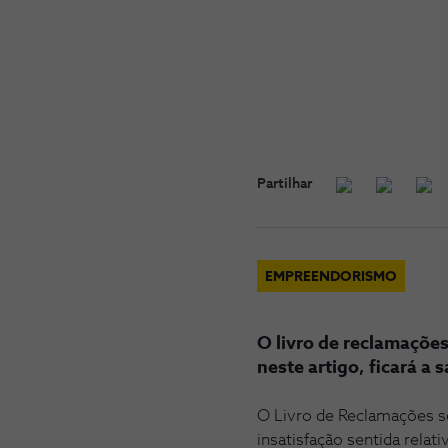
Partilhar
EMPREENDORISMO
O livro de reclamaçõe
neste artigo, ficará a
O Livro de Reclamações se
insatisfação sentida rela