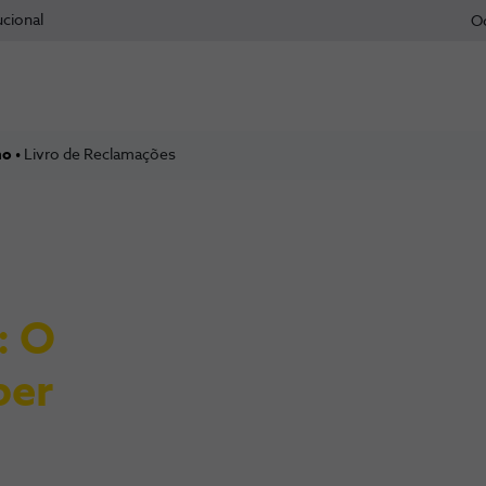
ucional
O
mo
Livro de Reclamações
: O
ber