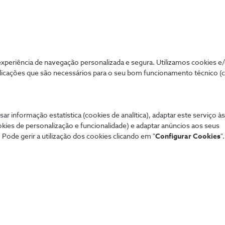
icjumbo.com via Pexels, ID 210661)
periência de navegação personalizada e segura. Utilizamos cookies e
licações que são necessários para o seu bom funcionamento técnico (
sar informação estatística (cookies de analítica), adaptar este serviço à
okies de personalização e funcionalidade) e adaptar anúncios aos seus
 Pode gerir a utilização dos cookies clicando em "
Configurar Cookies
".
Mais procurados
Aj
 tudo de forma