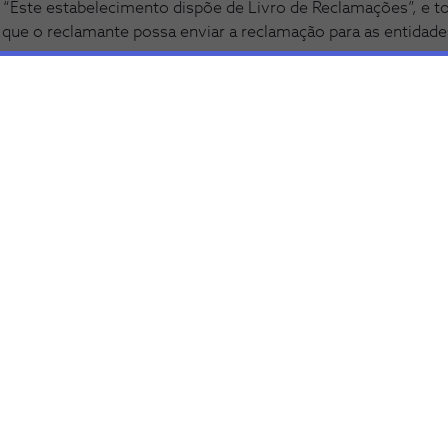
 “Este estabelecimento dispõe de Livro de Reclamações”, e t
 que o reclamante possa enviar a reclamação para as entida
prestador de serviços deve manter os Livros de Reclamações
úteis à sua empresa:
entas importantes para a sua empresa, conheça a app
Pulsoo
.
e Android, e fornece acesso à Autoridade Tributária, bem como
o.