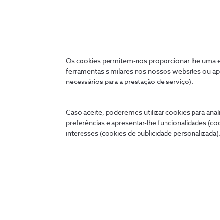
(
Créditos da Imagem: © p
Os cookies permitem-nos proporcionar lhe uma ex
ferramentas similares nos nossos websites ou ap
necessários para a prestação de serviço).
Caso aceite, poderemos utilizar cookies para anali
preferências e apresentar-lhe funcionalidades (co
interesses (cookies de publicidade personalizada).
Ligados 24 horas
A qualquer hora e onde quer que esteja, pode tratar de
cómoda no seu telemóvel, tablet ou PC.