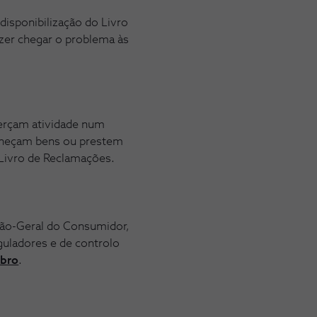
isponibilização do Livro
azer chegar o problema às
xerçam atividade num
orneçam bens ou prestem
 Livro de Reclamações.
ção-Geral do Consumidor,
guladores e de controlo
mbro
.