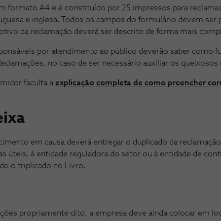
m formato A4 e é constituído por 25 impressos para reclamaçã
tuguesa e inglesa. Todos os campos do formulário devem ser 
motivo da reclamação deverá ser descrito de forma mais compl
sponsáveis por atendimento ao público deverão saber como f
eclamações, no caso de ser necessário auxiliar os queixosos
midor faculta a
explicação completa de como preencher co
eixa
cimento em causa deverá entregar o duplicado da reclamação 
ias úteis, à entidade reguladora do setor ou à entidade de co
 o triplicado no Livro.
ções propriamente dito, a empresa deve ainda colocar em loc