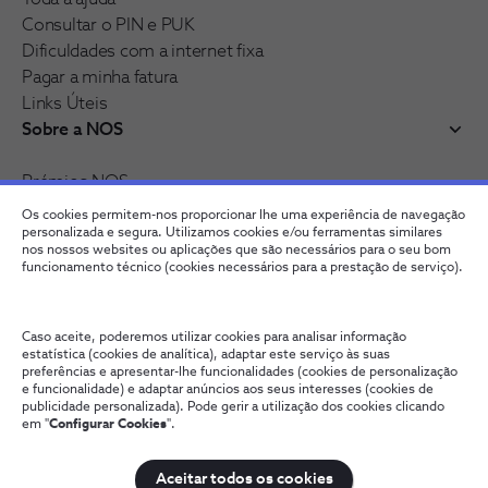
Consultar o PIN e PUK
Dificuldades com a internet fixa
Pagar a minha fatura
Links Úteis
Sobre a NOS
Prémios NOS
Reconhecimentos e distinções
Os cookies permitem-nos proporcionar lhe uma experiência de navegação
Junte-se à nossa rede
personalizada e segura. Utilizamos cookies e/ou ferramentas similares
nos nossos websites ou aplicações que são necessários para o seu bom
funcionamento técnico (cookies necessários para a prestação de serviço).
Caso aceite, poderemos utilizar cookies para analisar informação
estatística (cookies de analítica), adaptar este serviço às suas
preferências e apresentar-lhe funcionalidades (cookies de personalização
e funcionalidade) e adaptar anúncios aos seus interesses (cookies de
publicidade personalizada). Pode gerir a utilização dos cookies clicando
em "
Configurar Cookies
".
Fale connosco
Política de Privacidade
Configurar Cookies
Qualidade de Serviço
Wholesale
Termos e Condições
Aceitar todos os cookies