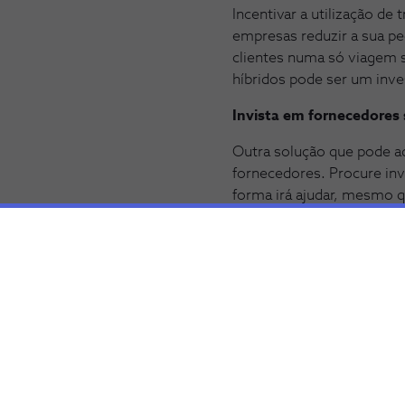
Incentivar a utilização de
empresas reduzir a sua pe
clientes numa só viagem s
híbridos pode ser um inve
Invista em fornecedores
Outra solução que pode ad
fornecedores. Procure in
forma irá ajudar, mesmo 
Alcance a neutralidade c
A neutralidade carbónica
anos. Para atingir esta m
créditos que podem ser c
compensações de carbono
renováveis, entre outros 
Utilizar estas sugestões 