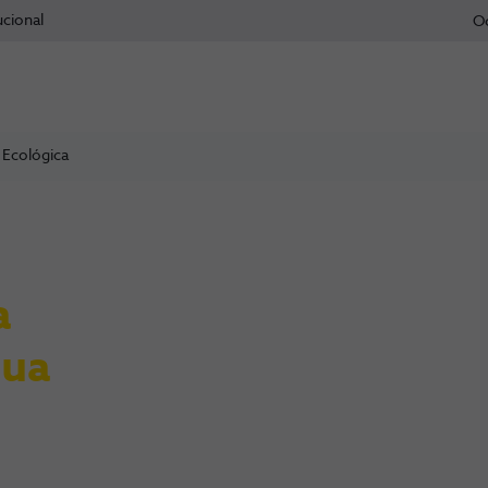
ucional
O
 Ecológica
a
sua