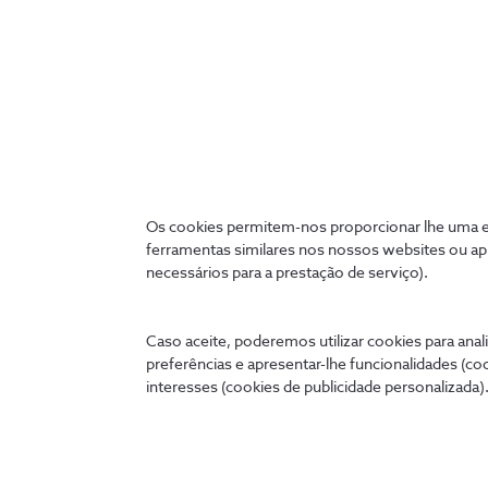
do seu negócio no ambient
prioridades.
Os cookies permitem-nos proporcionar lhe uma ex
ferramentas similares nos nossos websites ou ap
necessários para a prestação de serviço).
Caso aceite, poderemos utilizar cookies para anali
preferências e apresentar-lhe funcionalidades (co
interesses (cookies de publicidade personalizada).
Ligados 24 horas
A qualquer hora e onde quer que esteja, pode tratar de
cómoda no seu telemóvel, tablet ou PC.