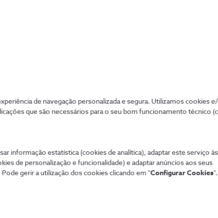
e, mas também ajudar a reduzir custos desnecessários atrav
periência de navegação personalizada e segura. Utilizamos cookies e
licações que são necessários para o seu bom funcionamento técnico (
sar informação estatística (cookies de analítica), adaptar este serviço à
okies de personalização e funcionalidade) e adaptar anúncios aos seus
 Pode gerir a utilização dos cookies clicando em "
Configurar Cookies
".
Mais procurados
Aj
 tudo de forma
Porquê a NOS Empresas?
Tod