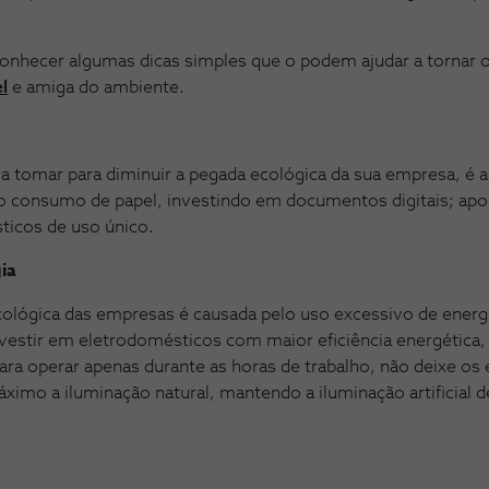
conhecer algumas dicas simples que o podem ajudar a tornar
l
e amiga do ambiente.
 tomar para diminuir a pegada ecológica da sua empresa, é a
r o consumo de papel, investindo em documentos digitais; apo
ásticos de uso único.
ia
cológica das empresas é causada pelo uso excessivo de ener
nvestir em eletrodomésticos com maior eficiência energética
ara operar apenas durante as horas de trabalho, não deixe o
áximo a iluminação natural, mantendo a iluminação artificial 