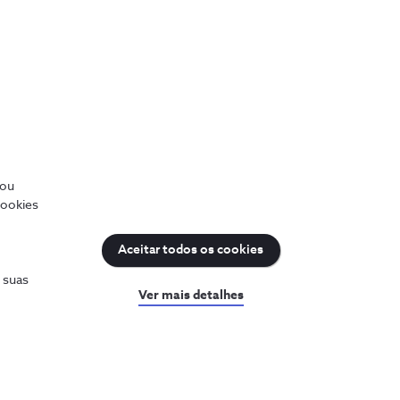
és da avaliação de
/ou
cookies
Aceitar todos os cookies
s suas
Ver mais detalhes
uda
Sobre a NOS
a a ajuda
Prémios NOS