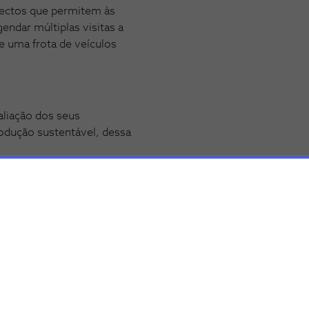
spectos que permitem às
endar múltiplas visitas a
e uma frota de veículos
aliação dos seus
odução sustentável, dessa
ado alcançar nos últimos
no
(carbon offsets),
 das empresas. Estas
nvestimento em energias
permitir reduzir o impacto