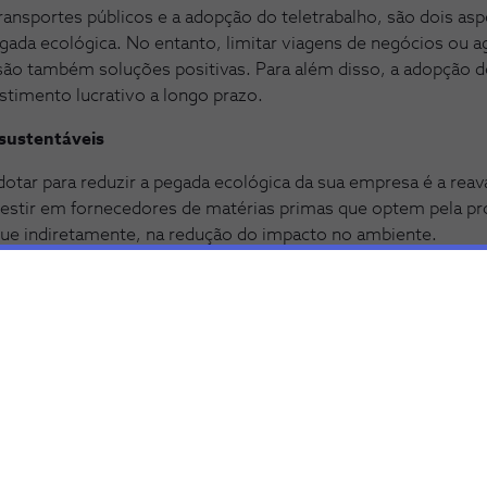
 transportes públicos e a adopção do teletrabalho, são dois a
gada ecológica. No entanto, limitar viagens de negócios ou ag
ão também soluções positivas. Para além disso, a adopção d
stimento lucrativo a longo prazo.
 sustentáveis
otar para reduzir a pegada ecológica da sua empresa é a reav
vestir em fornecedores de matérias primas que optem pela pr
que indiretamente, na redução do impacto no ambiente.
arbónica
 é um dos grandes objectivos que muitas empresas têm procur
eta, estes negócios têm investido na
compensação de carbo
omprados para ajudar a balançar os consumos e desperdícios
 podem assumir a forma de programas de reflorestação ou i
projectos.
para diminuir a pegada ecológica da sua empresa, pode não só 