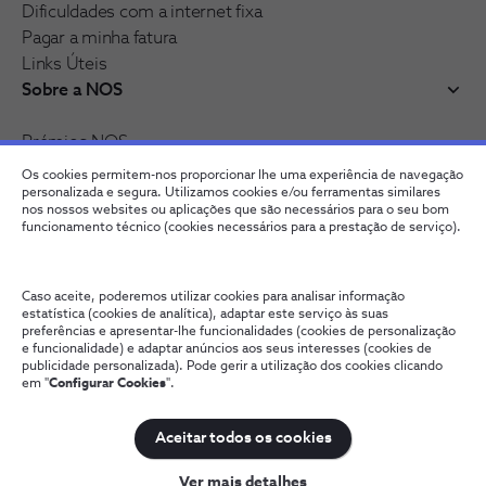
Dificuldades com a internet fixa
Pagar a minha fatura
Links Úteis
Sobre a NOS
Prémios NOS
Reconhecimentos e distinções
Os cookies permitem-nos proporcionar lhe uma experiência de navegação
Junte-se à nossa rede
personalizada e segura. Utilizamos cookies e/ou ferramentas similares
nos nossos websites ou aplicações que são necessários para o seu bom
funcionamento técnico (cookies necessários para a prestação de serviço).
Caso aceite, poderemos utilizar cookies para analisar informação
estatística (cookies de analítica), adaptar este serviço às suas
preferências e apresentar-lhe funcionalidades (cookies de personalização
e funcionalidade) e adaptar anúncios aos seus interesses (cookies de
publicidade personalizada). Pode gerir a utilização dos cookies clicando
em "
Configurar Cookies
".
Fale connosco
Política de Privacidade
Configurar Cookies
Qualidade de Serviço
Wholesale
Termos e Condições
Aceitar todos os cookies
NOS, todos os direitos reservados
Ver mais detalhes