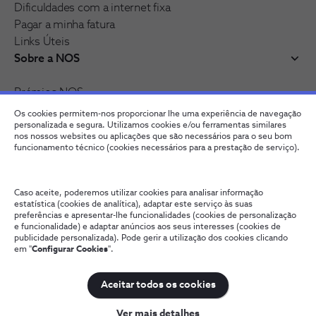
Dificuldades com a internet fixa
Pagar a minha fatura
Links Úteis
Sobre a NOS
Prémios NOS
Reconhecimentos e distinções
Os cookies permitem-nos proporcionar lhe uma experiência de navegação
Junte-se à nossa rede
personalizada e segura. Utilizamos cookies e/ou ferramentas similares
nos nossos websites ou aplicações que são necessários para o seu bom
funcionamento técnico (cookies necessários para a prestação de serviço).
Caso aceite, poderemos utilizar cookies para analisar informação
estatística (cookies de analítica), adaptar este serviço às suas
preferências e apresentar-lhe funcionalidades (cookies de personalização
e funcionalidade) e adaptar anúncios aos seus interesses (cookies de
publicidade personalizada). Pode gerir a utilização dos cookies clicando
em "
Configurar Cookies
".
Fale connosco
Política de Privacidade
Configurar Cookies
Qualidade de Serviço
Wholesale
Termos e Condições
Aceitar todos os cookies
NOS, todos os direitos reservados
Ver mais detalhes