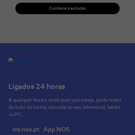
Conhece a solução
Ligados 24 horas
A qualquer hora e onde quer que esteja, pode tratar
de tudo de forma cómoda no seu telemóvel, tablet
ou PC.
my.nos.pt
App NOS