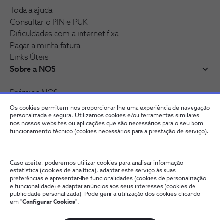
Toda a ajuda
Consultar o PIN e PUK
Dificuldades com a internet fixa
Pagar a minha fatura
Links Úteis
Sobre a NOS
Prémios NOS
Reconhecimentos e distinções
Os cookies permitem-nos proporcionar lhe uma experiência de navegação
Junte-se à nossa rede
personalizada e segura. Utilizamos cookies e/ou ferramentas similares
nos nossos websites ou aplicações que são necessários para o seu bom
funcionamento técnico (cookies necessários para a prestação de serviço).
Caso aceite, poderemos utilizar cookies para analisar informação
estatística (cookies de analítica), adaptar este serviço às suas
preferências e apresentar-lhe funcionalidades (cookies de personalização
e funcionalidade) e adaptar anúncios aos seus interesses (cookies de
publicidade personalizada). Pode gerir a utilização dos cookies clicando
em "
Configurar Cookies
".
Fale connosco
Política de Privacidade
Configurar Cookies