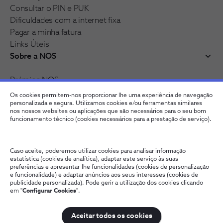
Consultar o PIN e PUK
Dificuldades com a internet fixa
Pagar a minha fatura
Links Úteis
Sobre a NOS
Prémios NOS
Reconhecimentos e distinções
Os cookies permitem-nos proporcionar lhe uma experiência de navegação
Junte-se à nossa rede
personalizada e segura. Utilizamos cookies e/ou ferramentas similares
nos nossos websites ou aplicações que são necessários para o seu bom
funcionamento técnico (cookies necessários para a prestação de serviço).
Caso aceite, poderemos utilizar cookies para analisar informação
estatística (cookies de analítica), adaptar este serviço às suas
preferências e apresentar-lhe funcionalidades (cookies de personalização
e funcionalidade) e adaptar anúncios aos seus interesses (cookies de
publicidade personalizada). Pode gerir a utilização dos cookies clicando
em "
Configurar Cookies
".
Fale connosco
Política de Privacidade
Configurar Cookies
Qualidade de Serviço
Wholesale
Termos e Condições
Aceitar todos os cookies