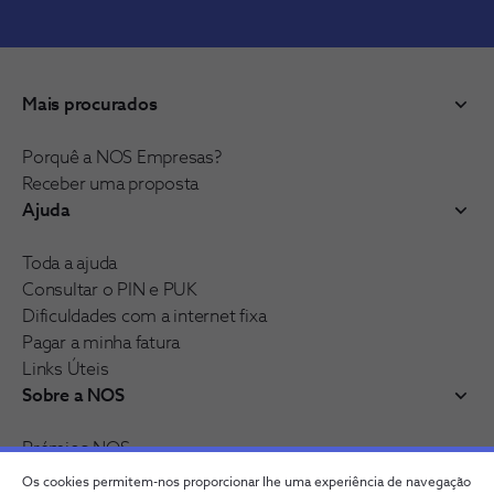
Mais procurados
Porquê a NOS Empresas?
Receber uma proposta
Ajuda
Toda a ajuda
Consultar o PIN e PUK
Dificuldades com a internet fixa
Pagar a minha fatura
Links Úteis
Sobre a NOS
Prémios NOS
Reconhecimentos e distinções
Os cookies permitem-nos proporcionar lhe uma experiência de navegação