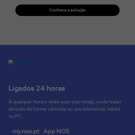
Conhece a solução
Ligados 24 horas
A qualquer hora e onde quer que esteja, pode tratar
de tudo de forma cómoda no seu telemóvel, tablet
ou PC.
my.nos.pt
App NOS