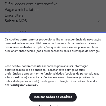
Dificuldades com a internet fixa
Pagar a minha fatura
Links Úteis
Sobre a NOS
Prémios NOS
Reconhecimentos e distinções
Os cookies permitem-nos proporcionar lhe uma experiência de navegação
Junte-se à nossa rede
personalizada e segura. Utilizamos cookies e/ou ferramentas similares
nos nossos websites ou aplicações que são necessários para o seu bom
funcionamento técnico (cookies necessários para a prestação de serviço).
Caso aceite, poderemos utilizar cookies para analisar informação
estatística (cookies de analítica), adaptar este serviço às suas
preferências e apresentar-lhe funcionalidades (cookies de personalização
e funcionalidade) e adaptar anúncios aos seus interesses (cookies de
publicidade personalizada). Pode gerir a utilização dos cookies clicando
em "
Configurar Cookies
".
Fale connosco
Política de Privacidade
Configurar Cookies
Qualidade de Serviço
Wholesale
Termos e Condições
Aceitar todos os cookies
NOS, todos os direitos reservados