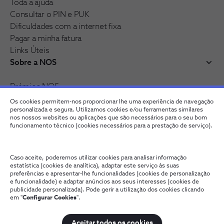
Toda a ajuda
Consultar o PIN e PUK
Dificuldades com a internet fixa
Pagar a minha fatura
Links Úteis
Sobre a NOS
Prémios NOS
Reconhecimentos e distinções
Os cookies permitem-nos proporcionar lhe uma experiência de navegação
Junte-se à nossa rede
personalizada e segura. Utilizamos cookies e/ou ferramentas similares
nos nossos websites ou aplicações que são necessários para o seu bom
funcionamento técnico (cookies necessários para a prestação de serviço).
Caso aceite, poderemos utilizar cookies para analisar informação
estatística (cookies de analítica), adaptar este serviço às suas
preferências e apresentar-lhe funcionalidades (cookies de personalização
e funcionalidade) e adaptar anúncios aos seus interesses (cookies de
publicidade personalizada). Pode gerir a utilização dos cookies clicando
em "
Configurar Cookies
".
Fale connosco
Política de Privacidade
Configurar Cookies
Qualidade de Serviço
Wholesale
Termos e Condições
Aceitar todos os cookies