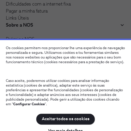
Dificuldades com a internet fixa
Pagar a minha fatura
Links Úteis
Sobre a NOS
Prémios NOS
Reconhecimentos e distinções
Os cookies permitem-nos proporcionar lhe uma experiência de navegação
Junte-se à nossa rede
personalizada e segura. Utilizamos cookies e/ou ferramentas similares
nos nossos websites ou aplicações que são necessários para o seu bom
funcionamento técnico (cookies necessários para a prestação de serviço).
Caso aceite, poderemos utilizar cookies para analisar informação
estatística (cookies de analítica), adaptar este serviço às suas
preferências e apresentar-lhe funcionalidades (cookies de personalização
e funcionalidade) e adaptar anúncios aos seus interesses (cookies de
publicidade personalizada). Pode gerir a utilização dos cookies clicando
em "
Configurar Cookies
".
Fale connosco
Política de Privacidade
Configurar Cookies
Qualidade de Serviço
Wholesale
Termos e Condições
Aceitar todos os cookies
NOS, todos os direitos reservados