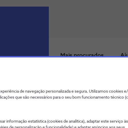
Mais procurados
Aj
 tudo de forma
Porquê a NOS Empresas?
Tod
Receber uma proposta
Con
Dif
fixa
periência de navegação personalizada e segura. Utilizamos cookies e
Pag
licações que são necessários para o seu bom funcionamento técnico (
Lin
sar informação estatística (cookies de analítica), adaptar este serviço à
okies de personalização e funcionalidade) e adaptar anúncios aos seus