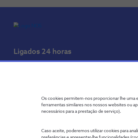
Ligados 24 horas
A qualquer hora e onde quer que esteja, pode tratar de
cómoda no seu telemóvel, tablet ou PC.
my.nos.pt
App NOS
Os cookies permitem-nos proporcionar lhe uma ex
ferramentas similares nos nossos websites ou ap
Entrar
necessários para a prestação de serviço).
Caso aceite, poderemos utilizar cookies para anali
preferências e apresentar-lhe funcionalidades (co