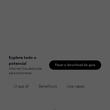
Acesso rápido e elevado desempenho.
Explore todo o
potencial
Fazer o download do guia
Internet fixa dedicada
para empresas
O que é?
Benefícios
Use cases