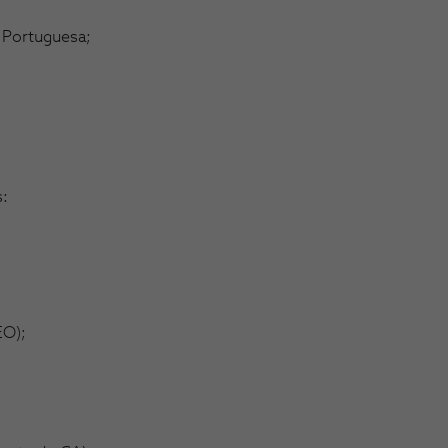
 Portuguesa;
:
EO);