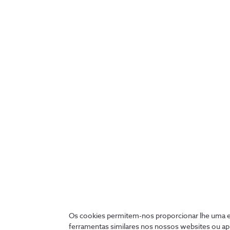
Sonaecom – Serviços Partilhados, S.A.;
Sonaecom – Sistemas de Información Espana, S.L. 
Sontaria – Empreendimentos Imobiliários, S.A.;
Spread, SGPS, S.A.;
WeDo Consulting, Sistemas de Informação, S.A. ;
ZOPT, SGPS, S.A.;
WeDo Poland Sp. Z.o.o. ;
WeDo Technologies Americas Inc.;
WeDo Technologies Australia PTY Limited (Preside
WeDo Technologies Egypt;
WeDo Technologies Mexico, S. De R.L. De C.V.;
Os cookies permitem-nos proporcionar lhe uma ex
ferramentas similares nos nossos websites ou ap