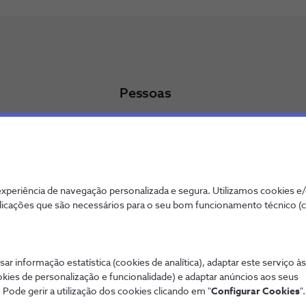
Pessoas
icados
Trabalhar na NOS
Programa de Trainees - NOS Alfa
Oportunidades de Emprego
entabilidade
periência de navegação personalizada e segura. Utilizamos cookies e
licações que são necessários para o seu bom funcionamento técnico (
sar informação estatística (cookies de analítica), adaptar este serviço à
okies de personalização e funcionalidade) e adaptar anúncios aos seus
ookies
Qualidade de Serviço
Wholesale
Interligações
 Pode gerir a utilização dos cookies clicando em "
Configurar Cookies
".