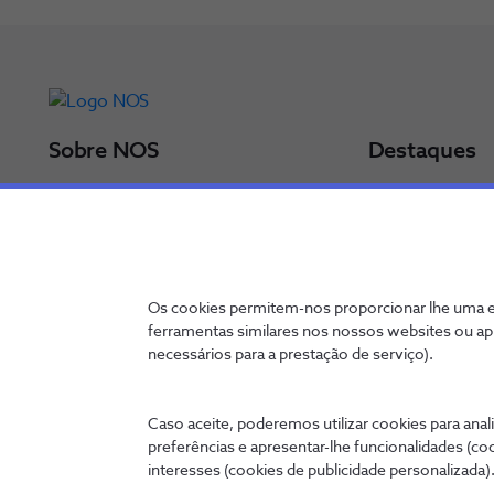
Sobre NOS
Destaques
Grupo NOS
Últimos comun
Administração
Resultados
NOS num minuto
Prémios
Relatório Anual 2025
Política de Sust
Os cookies permitem-nos proporcionar lhe uma ex
Particulares
Certificações
ferramentas similares nos nossos websites ou ap
Empresas
necessários para a prestação de serviço).
Caso aceite, poderemos utilizar cookies para anali
preferências e apresentar-lhe funcionalidades (co
Contactos
Política de Privacidade
Canal de denúncia
Configurar C
interesses (cookies de publicidade personalizada).