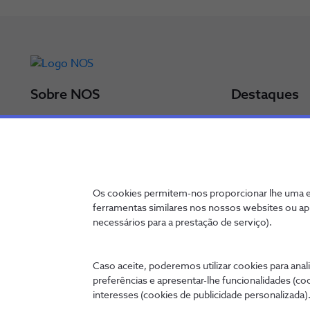
Sobre NOS
Destaques
Grupo NOS
Últimos comun
Administração
Resultados
NOS num minuto
Prémios
Relatório Anual 2025
Política de Sust
Os cookies permitem-nos proporcionar lhe uma ex
Particulares
Certificações
ferramentas similares nos nossos websites ou ap
Empresas
necessários para a prestação de serviço).
Caso aceite, poderemos utilizar cookies para anali
preferências e apresentar-lhe funcionalidades (co
Contactos
Política de Privacidade
Canal de denúncia
Configurar C
interesses (cookies de publicidade personalizada).