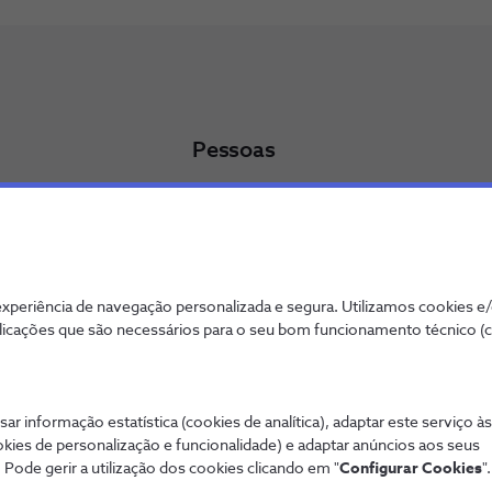
Pessoas
icados
Trabalhar na NOS
Programa de Trainees - NOS Alfa
Oportunidades de Emprego
entabilidade
periência de navegação personalizada e segura. Utilizamos cookies e
licações que são necessários para o seu bom funcionamento técnico (
sar informação estatística (cookies de analítica), adaptar este serviço à
okies de personalização e funcionalidade) e adaptar anúncios aos seus
ookies
Qualidade de Serviço
Wholesale
Interligações
 Pode gerir a utilização dos cookies clicando em "
Configurar Cookies
".