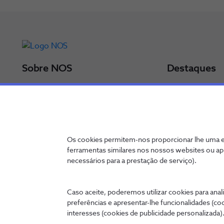
Sobre NOS
Destaques
Grupo NOS
Últimos comun
Administração
Resultados
NOS num minuto
Prémios
Relatório Anual 2025
Política de Sust
Os cookies permitem-nos proporcionar lhe uma ex
Particulares
Certificações
ferramentas similares nos nossos websites ou ap
Empresas
necessários para a prestação de serviço).
Caso aceite, poderemos utilizar cookies para anali
preferências e apresentar-lhe funcionalidades (co
Contactos
Política de Privacidade
Canal de denúncia
Configurar C
interesses (cookies de publicidade personalizada).