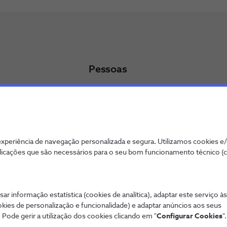
Pessoas
icados
Trabalhar na NOS
Programa de Trainees - NOS Alfa
Oportunidades de Emprego
entabilidade
periência de navegação personalizada e segura. Utilizamos cookies e
licações que são necessários para o seu bom funcionamento técnico (
sar informação estatística (cookies de analítica), adaptar este serviço à
okies de personalização e funcionalidade) e adaptar anúncios aos seus
ookies
Qualidade de Serviço
Wholesale
Interligações
 Pode gerir a utilização dos cookies clicando em "
Configurar Cookies
".