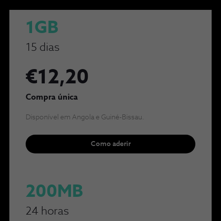
1GB
15 dias
€12,20
Compra única
Disponível em Angola e Guiné-Bissau.
Como aderir
200MB
24 horas