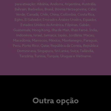
para ativação: Albânia, Andorra, Argentina, Austrália,
Bahrain, Barbados, Brasil, Bósnia Herzegovina, Cabo
Verde, Canadá, Chile, China, Colômbia, Costa Rica,
Egito, El Salvador, Emirados Árabes Unidos, Equador,
Estados Unidos da América, Filipinas, Gabão,
Guatemala, Hong Kong, Ilha de Man, Ilhas Faroé, Índia,
Indonésia, Israel, Jamaica, Japão, Jordânia, Macau,
Macedónia, Marrocos, México, Montenegro, Paraguai,
Peru, Porto Rico, Qatar, República da Coreia, República
Dominicana, Singapura, Sri Lanka, Suíça, Tailândia,
Tanzânia, Tunísia, Turquia, Uruguai e Vietname.
Outra opção