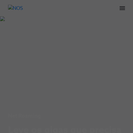
Men
Net Roaming
Leve os gigas que precisa