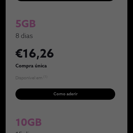
5GB
8 dias
€16,26
Compra única
(1)
Disponível em
Como aderir
10GB