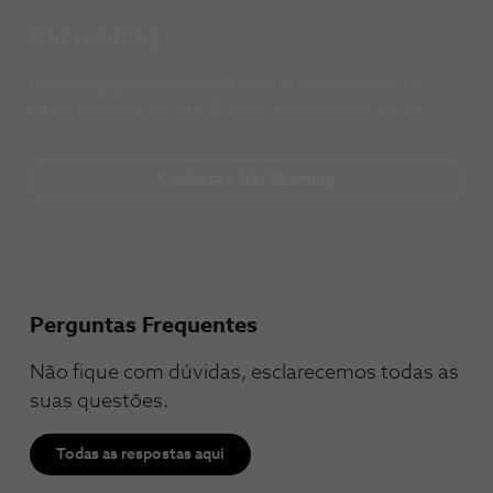
Net roaming
Leve os gigas que precisa com o Net Roaming da
NOS. Pacotes até 50GB, sem surpresas na fatura
Conheça o Net Roaming
Perguntas Frequentes
Não fique com dúvidas, esclarecemos todas as
suas questões.
Todas as respostas aqui