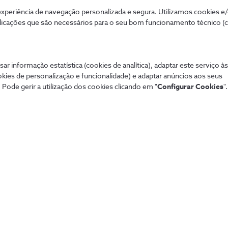
periência de navegação personalizada e segura. Utilizamos cookies e
Conhece a solução
licações que são necessários para o seu bom funcionamento técnico (
sar informação estatística (cookies de analítica), adaptar este serviço à
okies de personalização e funcionalidade) e adaptar anúncios aos seus
 Pode gerir a utilização dos cookies clicando em "
Configurar Cookies
".
Mais procurados
Aj
 tudo de forma
Porquê a NOS Empresas?
Tod