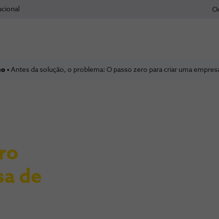
ucional
O
mo
Antes da solução, o problema: O passo zero para criar uma empres
ro
sa de