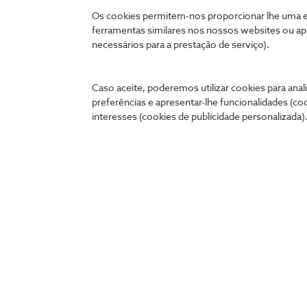
proximidade com os clientes
Os cookies permitem-nos proporcionar lhe uma ex
ferramentas similares nos nossos websites ou ap
necessários para a prestação de serviço).
Conhece a solução
Caso aceite, poderemos utilizar cookies para anali
preferências e apresentar-lhe funcionalidades (co
interesses (cookies de publicidade personalizada).
Ligados 24 horas
A qualquer hora e onde quer que esteja, pode tratar de
cómoda no seu telemóvel, tablet ou PC.