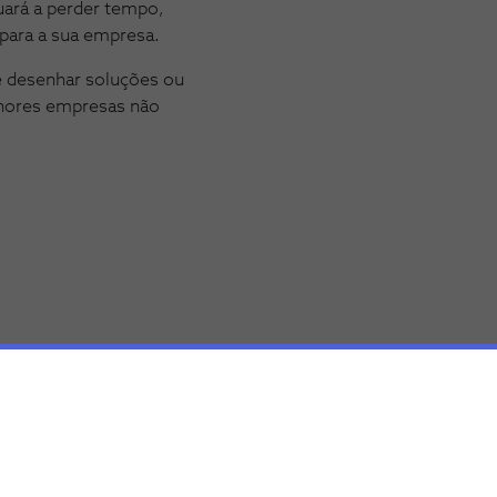
nuará a perder tempo,
 para a sua empresa.
 desenhar soluções ou
lhores empresas não