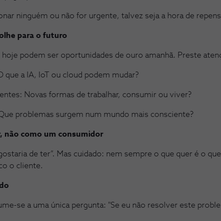
ar ninguém ou não for urgente, talvez seja a hora de repens
olhe para o futuro
 hoje podem ser oportunidades de ouro amanhã. Preste atenç
O que a IA, IoT ou cloud podem mudar?
es: Novas formas de trabalhar, consumir ou viver?
a: Que problemas surgem num mundo mais consciente?
r, não como um consumidor
e gostaria de ter”. Mas cuidado: nem sempre o que quer é o qu
o o cliente.
udo
sume-se a uma única pergunta: "Se eu não resolver este probl