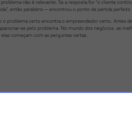
o problema não é relevante. Se a resposta for “o cliente conti
vida”, então parabéns — encontrou o ponto de partida perfeito
 o problema certo encontra o empreendedor certo. Antes de
a apaixonar-se pelo problema. No mundo dos negócios, as me
elas começam com as perguntas certas.
as
 com o tema deste