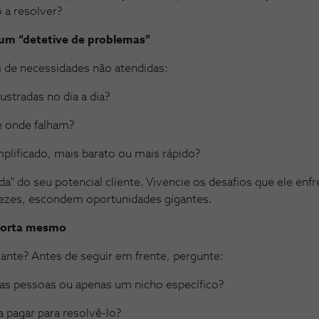
 a resolver?
m “detetive de problemas”
de necessidades não atendidas:
ustradas no dia a dia?
e onde falham?
mplificado, mais barato ou mais rápido?
a" do seu potencial cliente. Vivencie os desafios que ele enf
ezes, escondem oportunidades gigantes.
mporta mesmo
sante? Antes de seguir em frente, pergunte:
tas pessoas ou apenas um nicho específico?
a pagar para resolvê-lo?