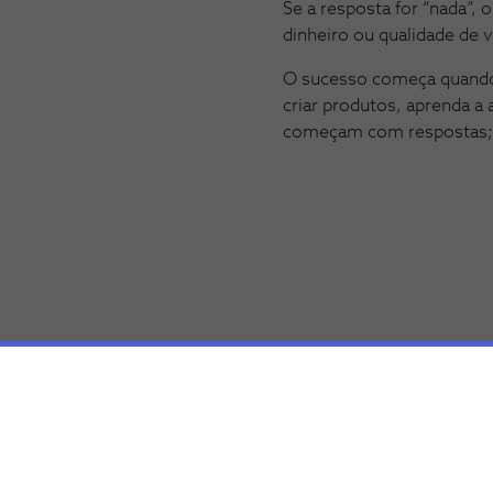
Se a resposta for “nada”, 
dinheiro ou qualidade de 
O sucesso começa quando
criar produtos, aprenda 
começam com respostas; 
Soluções recomendad
Conheça as soluções NOS Empresas relacionadas
artigo que podem ajudar o seu negócio a crescer