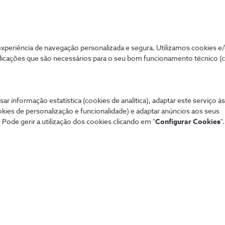
atualidade
4 min
periência de navegação personalizada e segura. Utilizamos cookies e
licações que são necessários para o seu bom funcionamento técnico (
sar informação estatística (cookies de analítica), adaptar este serviço à
okies de personalização e funcionalidade) e adaptar anúncios aos seus
 Pode gerir a utilização dos cookies clicando em "
Configurar Cookies
".
Mais procurados
Aj
 tudo de forma
Porquê a NOS Empresas?
Tod
Receber uma proposta
Con