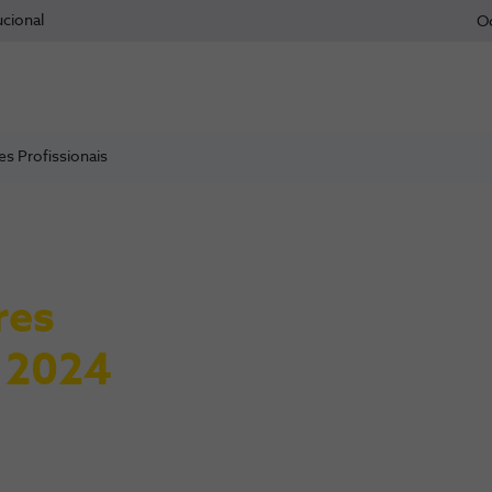
ucional
O
 Profissionais
res
m 2024