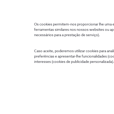
atualidade
4 min
Os cookies permitem-nos proporcionar lhe uma ex
ferramentas similares nos nossos websites ou ap
necessários para a prestação de serviço).
Caso aceite, poderemos utilizar cookies para anali
preferências e apresentar-lhe funcionalidades (co
interesses (cookies de publicidade personalizada).
Ligados 24 horas
A qualquer hora e onde quer que esteja, pode tratar de
cómoda no seu telemóvel, tablet ou PC.