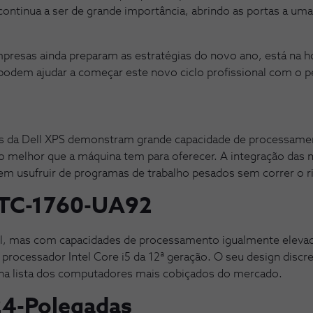
 continua a ser de grande importância, abrindo as portas a um
presas ainda preparam as estratégias do novo ano, está na h
odem ajudar a começar este novo ciclo profissional com o pé
s da Dell XPS demonstram grande capacidade de processamen
o do melhor que a máquina tem para oferecer. A integração das
em usufruir de programas de trabalho pesados sem correr o ri
 TC-1760-UA92
l, mas com capacidades de processamento igualmente elevad
ocessador Intel Core i5 da 12ª geração. O seu design discre
 na lista dos computadores mais cobiçados do mercado.
24-Polegadas