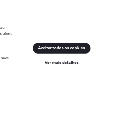
Gen Z
4 min
/ou
cookies
Aceitar todos os cookies
s suas
Ver mais detalhes
uda
Sobre a NOS
a a ajuda
Prémios NOS
sultar o PIN e PUK
Reconhecimentos e