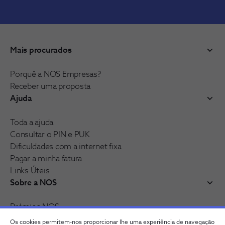
Mais procurados
Porquê a NOS Empresas?
Receber uma proposta
Ajuda
Toda a ajuda
Consultar o PIN e PUK
Dificuldades com a internet fixa
Pagar a minha fatura
Links Úteis
Sobre a NOS
Prémios NOS
Reconhecimentos e distinções
Os cookies permitem-nos proporcionar lhe uma experiência de navegação