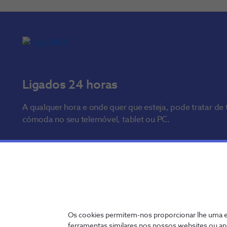
Ligados 24 horas
A qualquer hora e onde quer que esteja, pode tratar de
cómoda no seu telemóvel, tablet ou PC.
my.nos.pt
App NOS
Entrar
Os cookies permitem-nos proporcionar lhe uma ex
ferramentas similares nos nossos websites ou ap