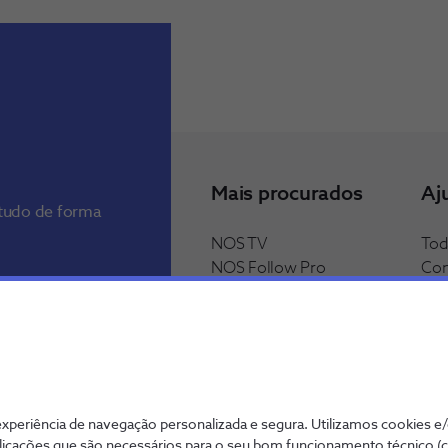
Mais procurados
Aj
 tudo de forma
NOS TV
Tod
NOS Follow Pro
Con
Central telefónica
Dif
fixa
Pag
Lin
periência de navegação personalizada e segura. Utilizamos cookies e
licações que são necessários para o seu bom funcionamento técnico (