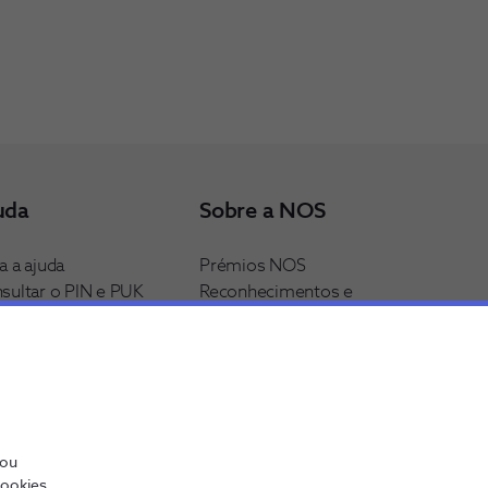
uda
Sobre a NOS
a a ajuda
Prémios NOS
sultar o PIN e PUK
Reconhecimentos e
iculdades com a internet
distinções
Recrutamento
ar a minha fatura
Junte-se à nossa rede
ks Úteis
/ou
cookies