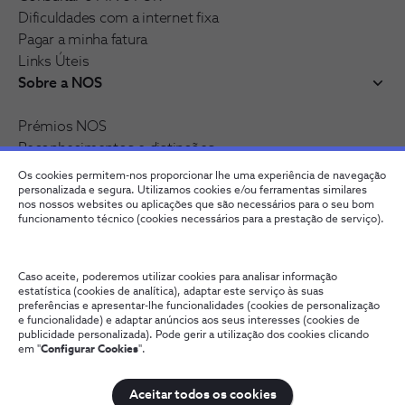
Dificuldades com a internet fixa
Pagar a minha fatura
Links Úteis
Sobre a NOS
Prémios NOS
Reconhecimentos e distinções
Recrutamento
Os cookies permitem-nos proporcionar lhe uma experiência de navegação
Junte-se à nossa rede
personalizada e segura. Utilizamos cookies e/ou ferramentas similares
nos nossos websites ou aplicações que são necessários para o seu bom
funcionamento técnico (cookies necessários para a prestação de serviço).
Caso aceite, poderemos utilizar cookies para analisar informação
estatística (cookies de analítica), adaptar este serviço às suas
preferências e apresentar-lhe funcionalidades (cookies de personalização
e funcionalidade) e adaptar anúncios aos seus interesses (cookies de
publicidade personalizada). Pode gerir a utilização dos cookies clicando
em "
Configurar Cookies
".
Fale connosco
Política de Privacidade
Configurar Cookies
Qualidade de Serviço
Wholesale
Termos e Condições
Aceitar todos os cookies