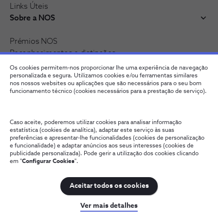
Links Úteis
Sobre a NOS
Prémios NOS
Reconhecimentos e distinções
Recrutamento
Os cookies permitem-nos proporcionar lhe uma experiência de navegação
Junte-se à nossa rede
personalizada e segura. Utilizamos cookies e/ou ferramentas similares
nos nossos websites ou aplicações que são necessários para o seu bom
funcionamento técnico (cookies necessários para a prestação de serviço).
Caso aceite, poderemos utilizar cookies para analisar informação
estatística (cookies de analítica), adaptar este serviço às suas
preferências e apresentar-lhe funcionalidades (cookies de personalização
e funcionalidade) e adaptar anúncios aos seus interesses (cookies de
publicidade personalizada). Pode gerir a utilização dos cookies clicando
em "
Configurar Cookies
".
Fale connosco
Política de Privacidade
Configurar Cookies
Qualidade de Serviço
Wholesale
Termos e Condições
Aceitar todos os cookies
NOS, todos os direitos reservados
Ver mais detalhes