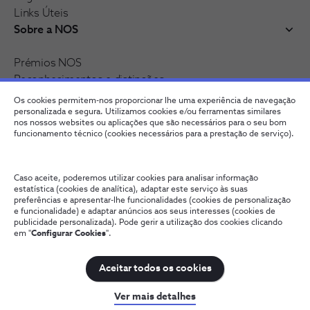
Links Úteis
Sobre a NOS
Prémios NOS
Reconhecimentos e distinções
Recrutamento
Os cookies permitem-nos proporcionar lhe uma experiência de navegação
Junte-se à nossa rede
personalizada e segura. Utilizamos cookies e/ou ferramentas similares
nos nossos websites ou aplicações que são necessários para o seu bom
funcionamento técnico (cookies necessários para a prestação de serviço).
Caso aceite, poderemos utilizar cookies para analisar informação
estatística (cookies de analítica), adaptar este serviço às suas
preferências e apresentar-lhe funcionalidades (cookies de personalização
e funcionalidade) e adaptar anúncios aos seus interesses (cookies de
publicidade personalizada). Pode gerir a utilização dos cookies clicando
em "
Configurar Cookies
".
Fale connosco
Política de Privacidade
Configurar Cookies
Qualidade de Serviço
Wholesale
Termos e Condições
Aceitar todos os cookies
NOS, todos os direitos reservados
Ver mais detalhes