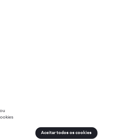
mpre que forem detetados cortes ou interferências na
cto comigo se o alarme disparar?
to para definir uma listagem de contactos de
tada uma ocorrência.
nte após a instalação, a Securitas irá também solicitar
es códigos, que podem ser palavras ou uma sequência
ais, sendo do conhecimento exclusivo dos utilizadores
/ou
cookies
unstância.
Aceitar todos os cookies