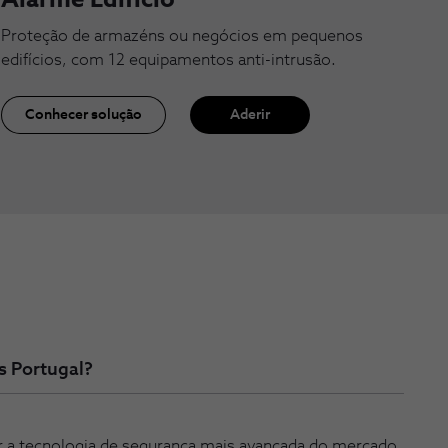
Alarme Edifício
Proteção de armazéns ou negócios em pequenos
edifícios, com 12 equipamentos anti-intrusão.
Conhecer solução
Aderir
s Portugal?
ar a tecnologia de segurança mais avançada do mercado