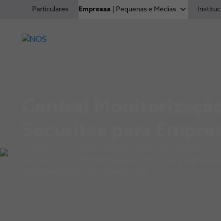
Particulares
Empresas
| Pequenas e Médias
Instituc
Central Monitorizaçã
Securitas para Empre
O Sistema de Alarme NOS Securitas garante a s
seu negócio.! Monitorização 24H com garantia d
rápida em caso de emergência.