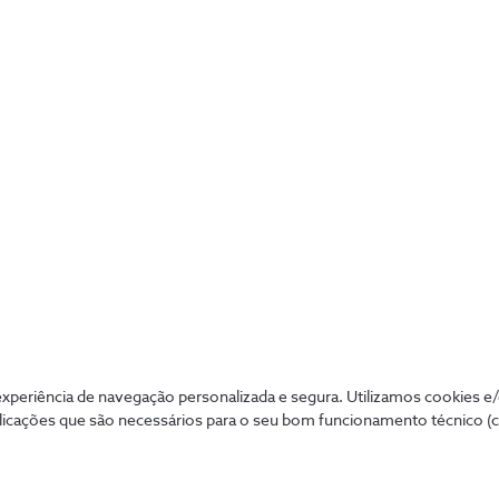
A Central da Securitas e o cliente receberão um alerta se
rede.
Como é que a Central da Securitas entra em conta
Após instalação do sistema, a Securitas entrará em contac
emergência e respetiva ordem de contacto quando é dete
Para além de definir uma sequência de contactos com o clie
códigos de autenticação para cada um dos contactos. Est
de números, são elegidos pelo cliente e serão confidenci
periência de navegação personalizada e segura. Utilizamos cookies e
do serviço e da Securitas.
licações que são necessários para o seu bom funcionamento técnico (
A NOS não terá acesso a estes códigos, sob qualquer circ