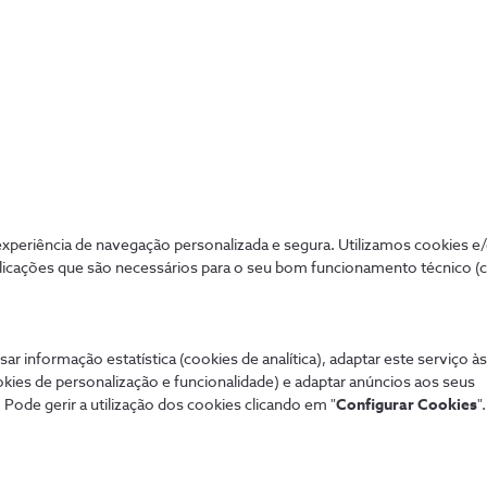
entraram na transformação digital.
roup
periência de navegação personalizada e segura. Utilizamos cookies e
licações que são necessários para o seu bom funcionamento técnico (
k Group juntou-se à NOS para
viços de telecomunicações e
sar informação estatística (cookies de analítica), adaptar este serviço à
okies de personalização e funcionalidade) e adaptar anúncios aos seus
 Pode gerir a utilização dos cookies clicando em "
Configurar Cookies
".