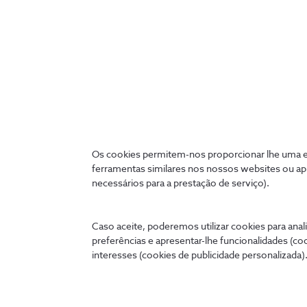
A nova estratégia do Super Bock G
Os cookies permitem-nos proporcionar lhe uma ex
ferramentas similares nos nossos websites ou ap
De forma a focar-se no seu core business, o Super Boc
necessários para a prestação de serviço).
incorporar soluções de externalização de todos os ser
tecnologias de informação.
Caso aceite, poderemos utilizar cookies para anali
preferências e apresentar-lhe funcionalidades (co
Conheça este caso
Todos os casos de sucesso
interesses (cookies de publicidade personalizada).