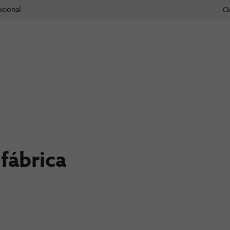
ucional
O
 fábrica