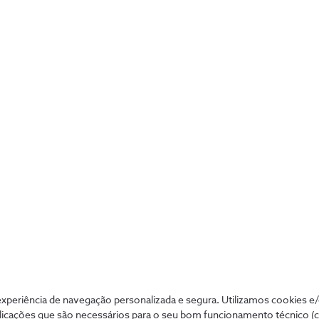
Symington
Com o Sistema de Informação Geográfico,
assente na Cloud NOS, a Symington liga
as suas várias propriedades e suporta uma
operação global, contínua e eficiente.
periência de navegação personalizada e segura. Utilizamos cookies e
licações que são necessários para o seu bom funcionamento técnico (