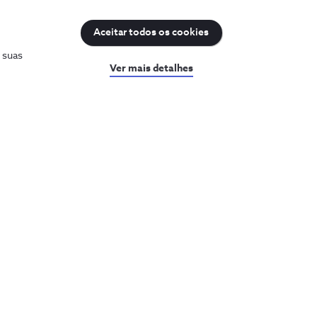
Aceitar todos os cookies
s suas
Ver mais detalhes
uda
Sobre a NOS
a a ajuda
Prémios NOS
sultar o PIN e PUK
Reconhecimentos e
iculdades com a internet
distinções
Recrutamento
ar a minha fatura