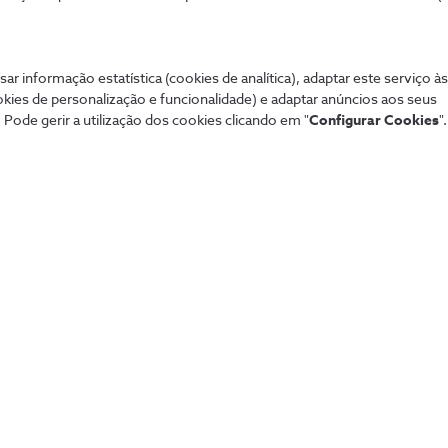
sar informação estatística (cookies de analítica), adaptar este serviço à
okies de personalização e funcionalidade) e adaptar anúncios aos seus
 Pode gerir a utilização dos cookies clicando em "
Configurar Cookies
".
Mais procurados
Aj
de tudo de forma
Sistema de alarme NOS
Tod
Securitas
Con
Pacotes NOS
Dif
Tarifários 5G
fixa
Guia TV
Pag