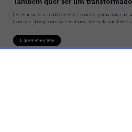
Também quer ser um transformado
Os especialistas da NOS estão prontos para apoiar a s
Comece já hoje com a consultoria dedicada que temos p
Liguem-me grátis
Desc