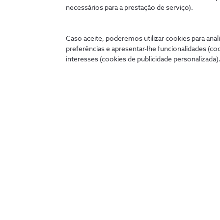
necessários para a prestação de serviço).
Caso aceite, poderemos utilizar cookies para anali
preferências e apresentar-lhe funcionalidades (co
interesses (cookies de publicidade personalizada).
Ligados 24 horas
A qualquer hora e onde quer que estejas, podes tratar 
cómoda no teu telemóvel, tablet ou PC.
my.nos.pt
App NOS