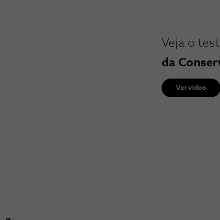
Veja o te
da Conser
Ver vídeo