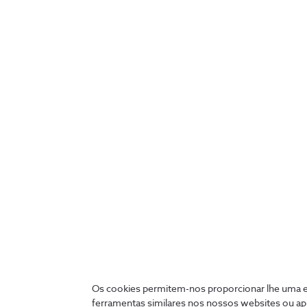
Fepsa
Líder mundial na produção de chapéus de
feltro, com as soluções de Mobilidade da
NOS, a Fepsa transformou uma tradição
local num negócio global.
Os cookies permitem-nos proporcionar lhe uma ex
ferramentas similares nos nossos websites ou ap