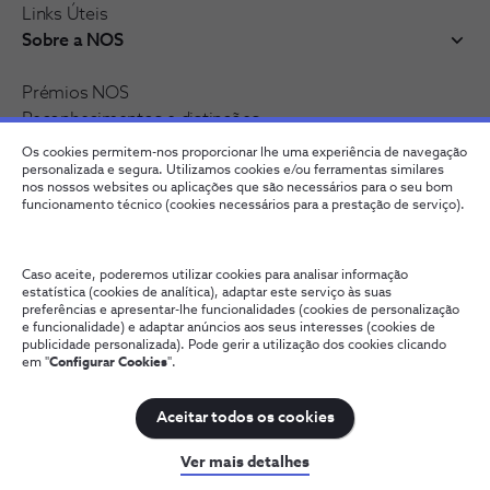
Links Úteis
Sobre a NOS
Prémios NOS
Reconhecimentos e distinções
Recrutamento
Os cookies permitem-nos proporcionar lhe uma experiência de navegação
Junte-se à nossa rede
personalizada e segura. Utilizamos cookies e/ou ferramentas similares
nos nossos websites ou aplicações que são necessários para o seu bom
funcionamento técnico (cookies necessários para a prestação de serviço).
Caso aceite, poderemos utilizar cookies para analisar informação
estatística (cookies de analítica), adaptar este serviço às suas
preferências e apresentar-lhe funcionalidades (cookies de personalização
e funcionalidade) e adaptar anúncios aos seus interesses (cookies de
publicidade personalizada). Pode gerir a utilização dos cookies clicando
em "
Configurar Cookies
".
Fale connosco
Política de Privacidade
Configurar Cookies
Qualidade de Serviço
Wholesale
Termos e Condições
Aceitar todos os cookies
NOS, todos os direitos reservados
Ver mais detalhes