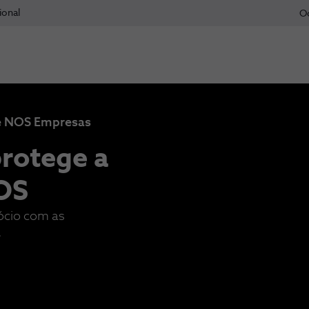
ional
O
te NOS Empresas
rotege a
OS
ócio com as
.