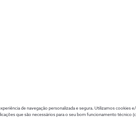
App Alarme NOS Securitas
A App NOS Securitas, disponível para
smartphone, tablet ou PC, permite-lhe
controlar a segurança do seu negócio em
periência de navegação personalizada e segura. Utilizamos cookies e
qualquer lugar.
licações que são necessários para o seu bom funcionamento técnico (