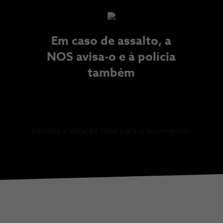
Em caso de assalto, a
NOS avisa-o e à polícia
também​
Escolha a solução ideal para o seu negócio