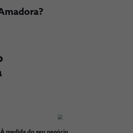
 Amadora?
o
a
À medida do seu negócio