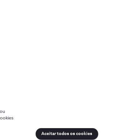
Tecnologia de última geração
Os equipamentos do Alarme Inteligente
assentam no protocolo de segurança mais
avançado, com tecnologia anti-inibição,
/ou
anti-sabotagem e anti falhas de energia.
cookies
Aceitar todos os cookies