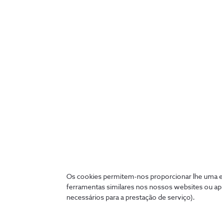
Central de Monitorização Alarme
Securitas
Monitorização 24 horas de todos os sinais
emitidos pelo seu Alarme Inteligente,
Os cookies permitem-nos proporcionar lhe uma ex
garantindo resposta rápida em caso de
ferramentas similares nos nossos websites ou ap
necessários para a prestação de serviço).
potencial intrusão.