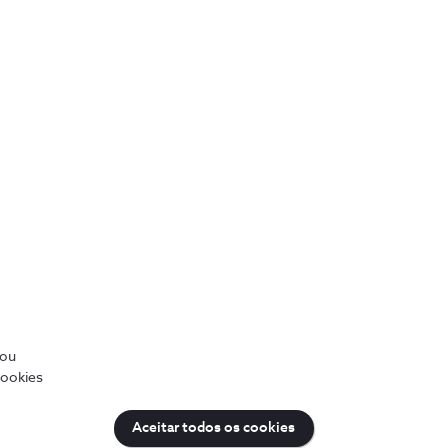
Tecnologia de última geração
Os equipamentos do Alarme Inteligente
assentam no protocolo de segurança mais
avançado, com tecnologia anti-inibição,
/ou
anti-sabotagem e anti falhas de energia.
cookies
Aceitar todos os cookies