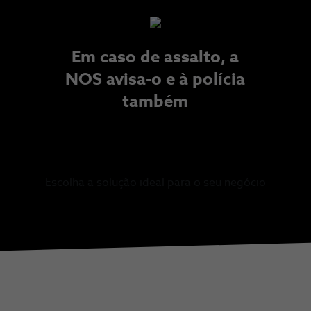
Em caso de assalto, a
NOS avisa-o e à polícia
também​
Escolha a solução ideal para o seu negócio