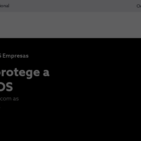
ional
O
OS Empresas
rotege a
OS
 com as
.