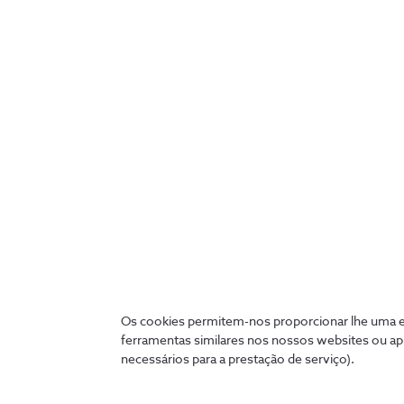
Central de Monitorização Alarme
Securitas
Monitorização 24 horas de todos os sinais
emitidos pelo seu Alarme Inteligente,
Os cookies permitem-nos proporcionar lhe uma ex
garantindo resposta rápida em caso de
ferramentas similares nos nossos websites ou ap
necessários para a prestação de serviço).
potencial intrusão.