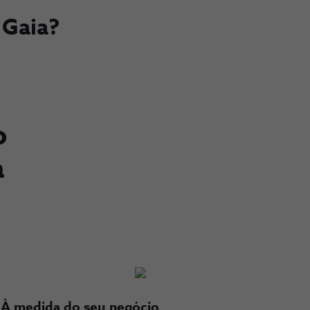
 Gaia?
o
a
À medida do seu negócio