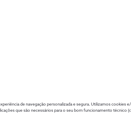
App Alarme NOS Securitas
A App NOS Securitas, disponível para
smartphone, tablet ou PC, permite-lhe
controlar a segurança do seu negócio em
periência de navegação personalizada e segura. Utilizamos cookies e
qualquer lugar.
licações que são necessários para o seu bom funcionamento técnico (