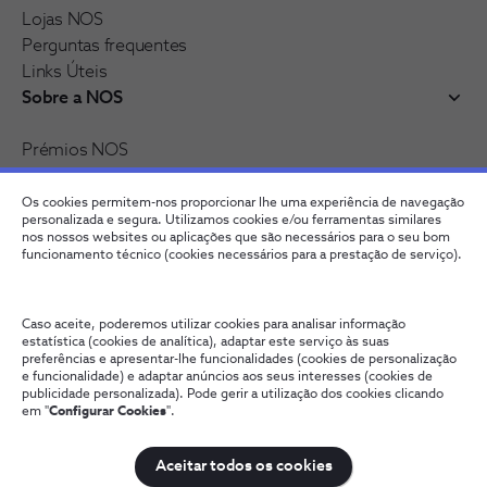
Lojas NOS
Perguntas frequentes
Links Úteis
Sobre a NOS
Prémios NOS
Reconhecimentos e distinções
Recrutamento
Os cookies permitem-nos proporcionar lhe uma experiência de navegação
personalizada e segura. Utilizamos cookies e/ou ferramentas similares
nos nossos websites ou aplicações que são necessários para o seu bom
funcionamento técnico (cookies necessários para a prestação de serviço).
Caso aceite, poderemos utilizar cookies para analisar informação
estatística (cookies de analítica), adaptar este serviço às suas
preferências e apresentar-lhe funcionalidades (cookies de personalização
e funcionalidade) e adaptar anúncios aos seus interesses (cookies de
publicidade personalizada). Pode gerir a utilização dos cookies clicando
Fale connosco
Política de Privacidade
Configurar Cookies
em "
Configurar Cookies
".
Qualidade de Serviço
Wholesale
Termos e Condições
Provedoria Cliente
Aceitar todos os cookies