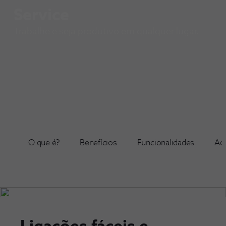
-
Service
Trabalhe e seja produtivo em qualquer lugar.
O que é?
Benefícios
Funcionalidades
Ade