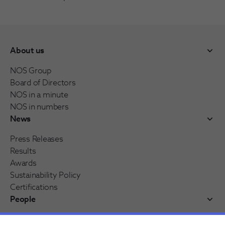
About us
NOS Group
Board of Directors
NOS in a minute
NOS in numbers
News
Press Releases
Results
Awards
Sustainability Policy
Certifications
People
Working at NOS